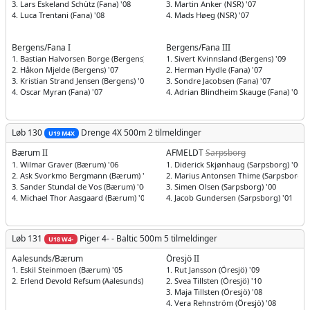
3. Lars Eskeland Schütz (Fana) '08
3. Martin Anker (NSR) '07
4. Luca Trentani (Fana) '08
4. Mads Høeg (NSR) '07
Bergens/Fana I
Bergens/Fana III
1. Bastian Halvorsen Borge (Bergens) '07
1. Sivert Kvinnsland (Bergens) '09
2. Håkon Mjelde (Bergens) '07
2. Herman Hydle (Fana) '07
3. Kristian Strand Jensen (Bergens) '07
3. Sondre Jacobsen (Fana) '07
4. Oscar Myran (Fana) '07
4. Adrian Blindheim Skauge (Fana) '08
Løb 130
Drenge
4X 500m
2 tilmeldinger
U19 M4X
Bærum II
AFMELDT
Sarpsborg
1. Wilmar Graver (Bærum) '06
1. Diderick Skjønhaug (Sarpsborg) '00
2. Ask Svorkmo Bergmann (Bærum) '06
2. Marius Antonsen Thime (Sarpsborg) '
3. Sander Stundal de Vos (Bærum) '06
3. Simen Olsen (Sarpsborg) '00
4. Michael Thor Aasgaard (Bærum) '07
4. Jacob Gundersen (Sarpsborg) '01
Løb 131
Piger
4- - Baltic 500m
5 tilmeldinger
U18 W4-
Aalesunds/Bærum
Öresjö II
1. Eskil Steinmoen (Bærum) '05
1. Rut Jansson (Öresjö) '09
2. Erlend Devold Refsum (Aalesunds) '04
2. Svea Tillsten (Öresjö) '10
3. Maja Tillsten (Öresjö) '08
4. Vera Rehnström (Öresjö) '08