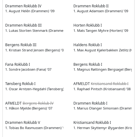
Drammen Roklubb IV
Drammen Roklubb II
1. August Helén (Drammen) '09
1. August Adamsen (Drammen) '09
Drammen Roklubb III
Horten Roklubb I
1. Lukas Storlien Stenmark (Drammen) '08
1. Mats Tangen Myhre (Horten) '09
Bergens Roklub III
Haldens Roklub I
1. Kristian Strand Jensen (Bergens) '07
1. Max August Kjølerbakken Zetlitz (Hald
Fana Roklubb I
Bergens Roklub I
1. Sondre Jacobsen (Fana) '07
1. Magnus Røttingen Bergsagel (Bergens
Tønsberg Roklub I
AFMELDT
Kristiansand Roklubb I
1. Oscar Arntzen-Hegdahl (Tønsberg) '07
1. Raphael Pintsch (Kristiansand) '08
AFMELDT
Bergens Roklub IV
Drammen Roklubb I
1. Håkon Mjelde (Bergens) '07
1. Marius Olanger Simonsen (Drammen)
Drammen Roklubb V
Kristiansand Roklubb I
1. Tobias Bo Rasmussen (Drammen) '07
1. Herman Skyttemyr Øygarden (Kristia