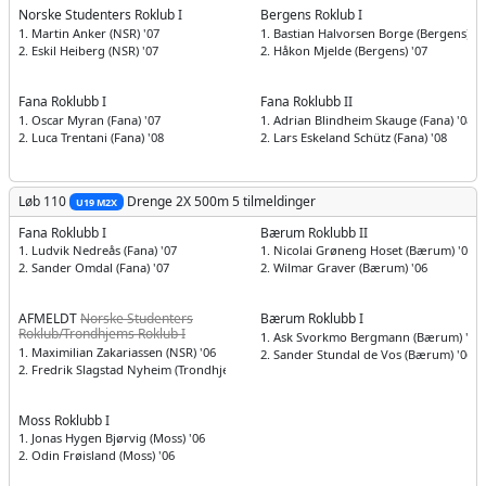
Norske Studenters Roklub I
Bergens Roklub I
1. Martin Anker (NSR) '07
1. Bastian Halvorsen Borge (Bergens) '0
2. Eskil Heiberg (NSR) '07
2. Håkon Mjelde (Bergens) '07
Fana Roklubb I
Fana Roklubb II
1. Oscar Myran (Fana) '07
1. Adrian Blindheim Skauge (Fana) '08
2. Luca Trentani (Fana) '08
2. Lars Eskeland Schütz (Fana) '08
Løb 110
Drenge
2X 500m
5 tilmeldinger
U19 M2X
Fana Roklubb I
Bærum Roklubb II
1. Ludvik Nedreås (Fana) '07
1. Nicolai Grøneng Hoset (Bærum) '06
2. Sander Omdal (Fana) '07
2. Wilmar Graver (Bærum) '06
AFMELDT
Norske Studenters
Bærum Roklubb I
Roklub/Trondhjems Roklub I
1. Ask Svorkmo Bergmann (Bærum) '06
1. Maximilian Zakariassen (NSR) '06
2. Sander Stundal de Vos (Bærum) '06
2. Fredrik Slagstad Nyheim (Trondhjems) '06
Moss Roklubb I
1. Jonas Hygen Bjørvig (Moss) '06
2. Odin Frøisland (Moss) '06