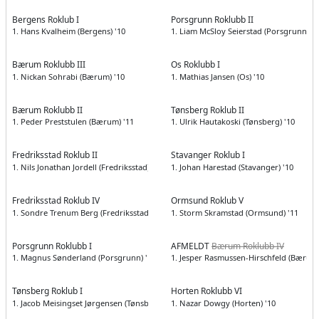
Bergens Roklub I
Porsgrunn Roklubb II
1. Hans Kvalheim (Bergens) '10
1. Liam McSloy Seierstad (Porsgrunn) '1
Bærum Roklubb III
Os Roklubb I
1. Nickan Sohrabi (Bærum) '10
1. Mathias Jansen (Os) '10
Bærum Roklubb II
Tønsberg Roklub II
1. Peder Preststulen (Bærum) '11
1. Ulrik Hautakoski (Tønsberg) '10
Fredriksstad Roklub II
Stavanger Roklub I
1. Nils Jonathan Jordell (Fredriksstad) '10
1. Johan Harestad (Stavanger) '10
Fredriksstad Roklub IV
Ormsund Roklub V
1. Sondre Trenum Berg (Fredriksstad) '10
1. Storm Skramstad (Ormsund) '11
Porsgrunn Roklubb I
AFMELDT
Bærum Roklubb IV
1. Magnus Sønderland (Porsgrunn) '11
1. Jesper Rasmussen-Hirschfeld (Bærum)
Tønsberg Roklub I
Horten Roklubb VI
1. Jacob Meisingset Jørgensen (Tønsberg) '10
1. Nazar Dowgy (Horten) '10