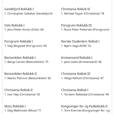
Sandefjord Roklubb I
Christiania Roklub VI
1. Christopher Gallaher (Sandefjord) '49
1. Michael Geyer (Christiania) '78
Oslo Roklubb I
Porsgrunn Roklubb III
1. Jens Petter Koren (Oslo) '64
1. Rune Peter Pettersen (Porsgrunn) '55
Porsgrunn Roklubb I
Norske Studenters Roklub I
1. Dag Mogstad (Porsgrunn) '69
1. Bjørn Saga (NSR) '52
Bestumkilen Roklubb I
Kristiansand Roklubb I
1. Børge Larsen (Bestumkilen) '75
1. Janis Gailis (Kristiansand) '66
Bestumkilen Roklubb II
Christiania Roklub III
1. Marko Petrovic (Bestumkilen) '82
1. Helge Refsum (Christiania) '47
Christiania Roklub II
Christiania Roklub I
1. Iver Høy (Christiania) '50
1. Torstein Rekkedal (Christiania) '44
Moss Roklubb I
Kongsvinger Ro- og Padleklubb II
1. Dag Mathinsen (Moss) '71
1. Tore Kvernes (Kongsvinger Ro- og Pa