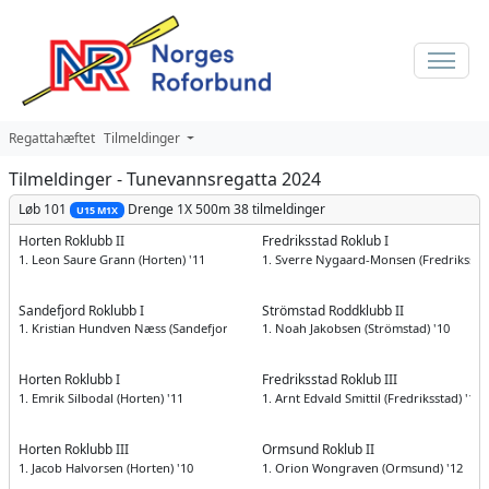
Regattahæftet
Tilmeldinger
Tilmeldinger - Tunevannsregatta 2024
Løb 101
Drenge
1X 500m
38 tilmeldinger
U15 M1X
Horten Roklubb II
Fredriksstad Roklub I
1. Leon Saure Grann (Horten) '11
1. Sverre Nygaard-Monsen (Fredriksstad
Sandefjord Roklubb I
Strömstad Roddklubb II
1. Kristian Hundven Næss (Sandefjord) '10
1. Noah Jakobsen (Strömstad) '10
Horten Roklubb I
Fredriksstad Roklub III
1. Emrik Silbodal (Horten) '11
1. Arnt Edvald Smittil (Fredriksstad) '10
Horten Roklubb III
Ormsund Roklub II
1. Jacob Halvorsen (Horten) '10
1. Orion Wongraven (Ormsund) '12