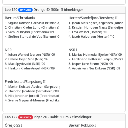
Løb 120
Drenge
4X 500m
5 tilmeldinger
U17 M4X
Bærum/Christiania
Horten/Sandefjord/Tønsberg II
1. Sigurd Rønsen Garaas (Christiania) '09
1. Jacob Meisingset Jørgensen (Tønsberg
2. Christian Krohn Lund (Christiania) '09
2. Kristian Hundven Næss (Sandefjord) 
3. Samuel Bryhni (Christiania) '09
3. Levi Wessel (Horten) '10
4. Steffen Stundal de Vos (Bærum) '09
4. Jacob Halvorsen (Horten) '10
NSR
NSR I
1. Johan Wendel Iversen (NSR) '09
1. Marius Holmedal Bjerke (NSR) '09
2. Halvor Bejer Moe (NSR) '09
2. Ferdinand Pettersen Reijin (NSR) '08
3. Max Spydevold (NSR) '09
3. Jesper Jære Strøm (NSR) '09
4. Haakon Krohn-Angell (NSR) '09
4. Asgeir van Nes Eriksen (NSR) '08
Fredriksstad/Sarpsborg II
1. Martin Kolstad-Abelson (Sarpsborg) '09
2. Theodor Jacobsen (Sarpsborg) '09
3. Nils Jonathan Jordell (Fredriksstad) '10
4. Sverre Nygaard-Monsen (Fredriksstad) '10
Løb 122
Piger
2X - Baltic 500m
7 tilmeldinger
U18 W2X
Öresjö SS I
Bærum Roklubb I