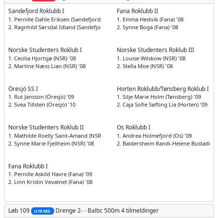
Sandefjord Roklubb I
Fana Roklubb II
1. Pernille Dahle Eriksen (Sandefjord) '09
1. Emma Hestvik (Fana) '08
2. Ragnhild Sørsdal Idland (Sandefjord) '09
2. Synne Boga (Fana) '08
Norske Studenters Roklub I
Norske Studenters Roklub III
1. Cecilia Hjortsjø (NSR) '08
1. Louise Wilskow (NSR) '08
2. Martine Næss Lian (NSR) '08
2. Stella Moe (NSR) '08
Öresjö SS I
Horten Roklubb/Tønsberg Roklub I
1. Rut Jansson (Öresjö) '09
1. Silje Marie Holm (Tønsberg) '09
2. Svea Tillsten (Öresjö) '10
2. Caja Sofie Søfting Lia (Horten) '09
Norske Studenters Roklub II
Os Roklubb I
1. Mathilde Roelly Saint-Amand (NSR) '08
1. Andrea Holmefjord (Os) '09
2. Synne Marie Fjellheim (NSR) '08
2. Baldersheim Randi-Helene Bustadmo 
Fana Roklubb I
1. Pernille Askild Havre (Fana) '09
2. Linn Kristin Vevatnet (Fana) '08
Løb 109
Drenge
2- - Baltic 500m
4 tilmeldinger
U18 M2-