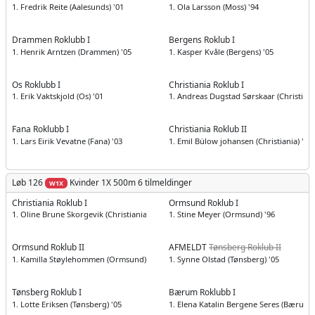
1. Fredrik Reite (Aalesunds) '01
1. Ola Larsson (Moss) '94
Drammen Roklubb I
Bergens Roklub I
1. Henrik Arntzen (Drammen) '05
1. Kasper Kvåle (Bergens) '05
Os Roklubb I
Christiania Roklub I
1. Erik Vaktskjold (Os) '01
1. Andreas Dugstad Sørskaar (Christiania
Fana Roklubb I
Christiania Roklub II
1. Lars Eirik Vevatne (Fana) '03
1. Emil Bülow johansen (Christiania) '04
Løb 126
Kvinder
1X 500m
6 tilmeldinger
W1X
Christiania Roklub I
Ormsund Roklub I
1. Oline Brune Skorgevik (Christiania) '04
1. Stine Meyer (Ormsund) '96
Ormsund Roklub II
AFMELDT
Tønsberg Roklub II
1. Kamilla Støylehommen (Ormsund) '98
1. Synne Olstad (Tønsberg) '05
Tønsberg Roklub I
Bærum Roklubb I
1. Lotte Eriksen (Tønsberg) '05
1. Elena Katalin Bergene Seres (Bærum) 