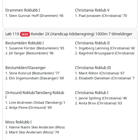
Drammen Roklubb I
Christiania Roklub V
1. Stein Gunnar Hoff (Drammen) '45
1. Paal Jonassen (Christiania) '70
Løb 119
Kvinder
2X (Handicap tidsberegning) 1000m
7 tilmeldinger
W2X
Bestumkilen Roklubb I
Christiania Roklub II
1. Susanne Förster (Bestumkilen) '93
1. Ingeborg Lønning (Christiania) '66
2. Jill Tanger (Bestumkilen) '96
2. Ragnhild Bruusgaard (Christiania) '61
Bestumkilen/Stavanger
Christiania Roklub III
1. Stine Kolsrud (Bestumkilen) '77
1. Marit Riktor (Christiania) '67
2. Elin Ingemundsen (Stavanger) '69
2. Elisabeth Danielsen (Christiania) '75
Ormsund Roklub/Tønsberg Roklub
Christiania Roklub I
I
1. Janne Spilling (Christiania) '46
1. Line Andresen Olstad (Tønsberg) '69
2. Anita Brox (Christiania) '63
2. Antje Peine (Ormsund) '69
Moss Roklubb I
1. Hanne Naimi Skei Andersen (Moss) '70
2. Marit Skei Andersen (Moss) '74