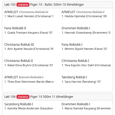
Løb 105
Piger
1X - Baltic 500m
10 tilmeldinger
U18 W1X
AFMELDT
Christiania Roklub IV
AFMELDT
Christiania Roklub V
1. Marit Liaset Henden (Christiania) '08
1. Hedda Hjemdal (Christiania) '09
Fana Roklubb II
Drammen Roklubb I
1. Giada Trentani-Keupers (Fana) '07
1. Hannah Ossenkamp (Drammen) '07
Christiania Roklub III
Fana Roklubb I
1. Ann Ayame Yasuda (Christiania) '09
1. Mimmi Skjold Hansen (Fana) '07
Christiania Roklub II
Christiania Roklub I
1. Rakel Elina Bryhni (Christiania) '07
1. Ylva Espolin Stor Dahl (Christiania) '0
AFMELDT
Bærum Roklubb I
Tønsberg Roklub I
1. Thea Elise Steinmoen Barski (Bærum) '08
1. Sara Harries (Tønsberg) '07
Løb 106
Piger
1X 500m
11 tilmeldinger
U19 W1X
Sarpsborg Roklubb I
Drammen Roklubb I
1. Kamilla Wiese Andersen (Sarpsborg) '06
1. Maria Stendal Kaupang (Drammen) '0