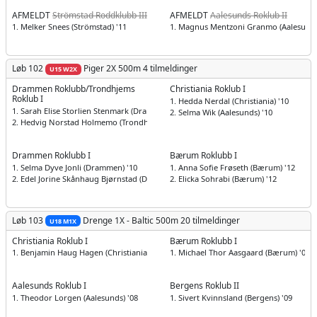
AFMELDT
Strömstad Roddklubb III
AFMELDT
Aalesunds Roklub II
1. Melker Snees (Strömstad) '11
1. Magnus Mentzoni Granmo (Aalesunds
Løb 102
Piger
2X 500m
4 tilmeldinger
U15 W2X
Drammen Roklubb/Trondhjems
Christiania Roklub I
Roklub I
1. Hedda Nerdal (Christiania) '10
1. Sarah Elise Storlien Stenmark (Drammen) '10
2. Selma Wik (Aalesunds) '10
2. Hedvig Norstad Holmemo (Trondhjems) '10
Drammen Roklubb I
Bærum Roklubb I
1. Selma Dyve Jonli (Drammen) '10
1. Anna Sofie Frøseth (Bærum) '12
2. Edel Jorine Skånhaug Bjørnstad (Drammen) '11
2. Elicka Sohrabi (Bærum) '12
Løb 103
Drenge
1X - Baltic 500m
20 tilmeldinger
U18 M1X
Christiania Roklub I
Bærum Roklubb I
1. Benjamin Haug Hagen (Christiania) '07
1. Michael Thor Aasgaard (Bærum) '07
Aalesunds Roklub I
Bergens Roklub II
1. Theodor Lorgen (Aalesunds) '08
1. Sivert Kvinnsland (Bergens) '09