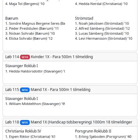
4. Maja Tol (Bergens) '10
4. Hedda Nerdal (Christiania) '10
Bærum
Strömstad
1. Sondre Magnus Bergene Seres (Bærum) '10
1. Noah Jakobsen (Strömstad) '10
2. Peder Preststulen (Bærum) '11
2. Alfred Sämberg (Strömstad) '12
3. Nickan Sohrabi (Bærum) '10
3. Lucas Sämberg (Strömstad) '10
4. Elicka Sohrabi (Bærum) '12
4. Levi Hermansson (Strömstad) '10
Løb 114
Kvinder
1X - Para 500m
1 tilmelding
W1X
Stavanger Roklub I
1. Hedda Haldorsdottir (Stavanger) '03
Løb 115
Mænd
1X - Para 500m
1 tilmelding
M1X
Stavanger Roklub I
1. William Middelthon (Stavanger) '99
Løb 118
Mænd
1X (Handicap tidsberegning) 1000m
18 tilmeldinger
M1X
Christiania Roklub IV
Porsgrunn Roklubb II
1. Espen Riktor (Christiania) '61
1. Erling Sjøboden (Porsgrunn) '40