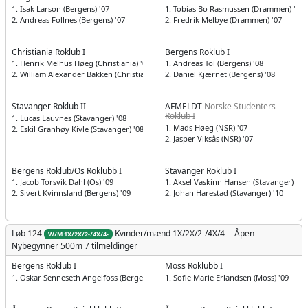
1. Isak Larson (Bergens) '07
1. Tobias Bo Rasmussen (Drammen) '07
2. Andreas Follnes (Bergens) '07
2. Fredrik Melbye (Drammen) '07
Christiania Roklub I
Bergens Roklub I
1. Henrik Melhus Høeg (Christiania) '07
1. Andreas Tol (Bergens) '08
2. William Alexander Bakken (Christiania) '07
2. Daniel Kjærnet (Bergens) '08
Stavanger Roklub II
AFMELDT
Norske Studenters
Roklub I
1. Lucas Lauvnes (Stavanger) '08
1. Mads Høeg (NSR) '07
2. Eskil Granhøy Kivle (Stavanger) '08
2. Jasper Viksås (NSR) '07
Bergens Roklub/Os Roklubb I
Stavanger Roklub I
1. Jacob Torsvik Dahl (Os) '09
1. Aksel Vaskinn Hansen (Stavanger) '09
2. Sivert Kvinnsland (Bergens) '09
2. Johan Harestad (Stavanger) '10
Løb 124
Kvinder/mænd
1X/2X/2-/4X/4- - Åpen
W/M 1X/2X/2-/4X/4-
Nybegynner 500m
7 tilmeldinger
Bergens Roklub I
Moss Roklubb I
1. Oskar Senneseth Angelfoss (Bergens) '12
1. Sofie Marie Erlandsen (Moss) '09