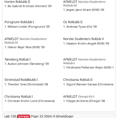
Horten Roklubb II
AFMELDT
Norske Studenters
Roklub III
1. Bo Gabriel Erichsen (Horten) '09
1. Jesper Jære Strøm (NSR) '09
Porsgrunn Roklubb I
Os Roklubb II
1. William Linder (Porsgrunn) '09
1. Andreas Tysse (Os) '09
AFMELDT
Norske Studenters
Norske Studenters Roklub V
Roklub IV
1. Haakon Krohn-Angell (NSR) '09
1. Halvor Bejer Moe (NSR) '09
Tønsberg Roklub I
AFMELDT
Norske Studenters
Roklub I
1. Audun Johnsen (Tønsberg) '09
1. Ferdinand Pettersen Reijin (NSR) '08
Strömstad Roddklubb I
Christiania Roklub II
1. Theodor Snes (Strömstad) '08
1. Sigurd Rønsen Garaas (Christiania) '0
Christiania Roklub I
AFMELDT
Öresjö SS I
1. Christian Krohn Lund (Christiania) '09
1. Filippe Archeres (Öresjö) '08
Løb 108
Piger
2X 500m
9 tilmeldinger
U17 W2X