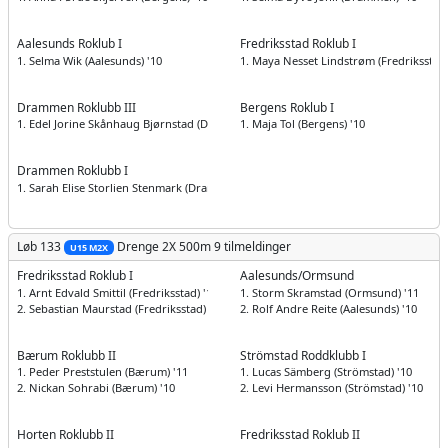
Aalesunds Roklub I
Fredriksstad Roklub I
1. Selma Wik (Aalesunds) '10
1. Maya Nesset Lindstrøm (Fredriksstad)
Drammen Roklubb III
Bergens Roklub I
1. Edel Jorine Skånhaug Bjørnstad (Drammen) '11
1. Maja Tol (Bergens) '10
Drammen Roklubb I
1. Sarah Elise Storlien Stenmark (Drammen) '10
Løb 133
Drenge
2X 500m
9 tilmeldinger
U15 M2X
Fredriksstad Roklub I
Aalesunds/Ormsund
1. Arnt Edvald Smittil (Fredriksstad) '10
1. Storm Skramstad (Ormsund) '11
2. Sebastian Maurstad (Fredriksstad) '10
2. Rolf Andre Reite (Aalesunds) '10
Bærum Roklubb II
Strömstad Roddklubb I
1. Peder Preststulen (Bærum) '11
1. Lucas Sämberg (Strömstad) '10
2. Nickan Sohrabi (Bærum) '10
2. Levi Hermansson (Strömstad) '10
Horten Roklubb II
Fredriksstad Roklub II