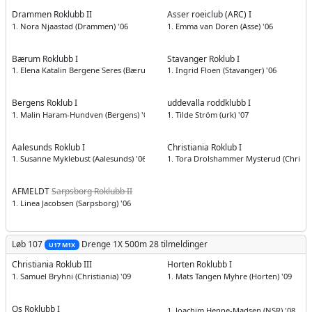
Drammen Roklubb II
Asser roeiclub (ARC) I
1. Nora Njaastad (Drammen) '06
1. Emma van Doren (Asse) '06
Bærum Roklubb I
Stavanger Roklub I
1. Elena Katalin Bergene Seres (Bærum) '06
1. Ingrid Floen (Stavanger) '06
Bergens Roklub I
uddevalla roddklubb I
1. Malin Haram-Hundven (Bergens) '06
1. Tilde Ström (urk) '07
Aalesunds Roklub I
Christiania Roklub I
1. Susanne Myklebust (Aalesunds) '06
1. Tora Drolshammer Mysterud (Christia
AFMELDT
Sarpsborg Roklubb II
1. Linea Jacobsen (Sarpsborg) '06
Løb 107
Drenge
1X 500m
28 tilmeldinger
U17 M1X
Christiania Roklub III
Horten Roklubb I
1. Samuel Bryhni (Christiania) '09
1. Mats Tangen Myhre (Horten) '09
Os Roklubb I
1. Joachim Henne-Madsen (NSR) '08