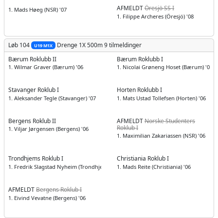
AFMELDT
Öresjö SS I
1. Mads Høeg (NSR) '07
1. Filippe Archeres (Öresjö) '08
Løb 104
Drenge
1X 500m
9 tilmeldinger
U19 M1X
Bærum Roklubb II
Bærum Roklubb I
1. Wilmar Graver (Bærum) '06
1. Nicolai Grøneng Hoset (Bærum) '06
Stavanger Roklub I
Horten Roklubb I
1. Aleksander Tegle (Stavanger) '07
1. Mats Ustad Tollefsen (Horten) '06
Bergens Roklub II
AFMELDT
Norske Studenters
Roklub I
1. Viljar Jørgensen (Bergens) '06
1. Maximilian Zakariassen (NSR) '06
Trondhjems Roklub I
Christiania Roklub I
1. Fredrik Slagstad Nyheim (Trondhjems) '06
1. Mads Reite (Christiania) '06
AFMELDT
Bergens Roklub I
1. Eivind Vevatne (Bergens) '06