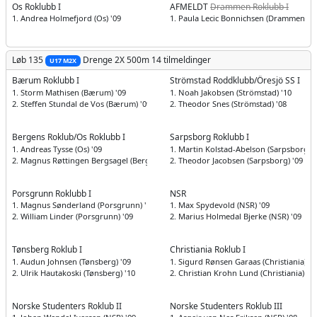
Os Roklubb I
AFMELDT
Drammen Roklubb I
1. Andrea Holmefjord (Os) '09
1. Paula Lecic Bonnichsen (Drammen) '0
Løb 135
Drenge
2X 500m
14 tilmeldinger
U17 M2X
Bærum Roklubb I
Strömstad Roddklubb/Öresjö SS I
1. Storm Mathisen (Bærum) '09
1. Noah Jakobsen (Strömstad) '10
2. Steffen Stundal de Vos (Bærum) '09
2. Theodor Snes (Strömstad) '08
Bergens Roklub/Os Roklubb I
Sarpsborg Roklubb I
1. Andreas Tysse (Os) '09
1. Martin Kolstad-Abelson (Sarpsborg) '
2. Magnus Røttingen Bergsagel (Bergens) '08
2. Theodor Jacobsen (Sarpsborg) '09
Porsgrunn Roklubb I
NSR
1. Magnus Sønderland (Porsgrunn) '11
1. Max Spydevold (NSR) '09
2. William Linder (Porsgrunn) '09
2. Marius Holmedal Bjerke (NSR) '09
Tønsberg Roklub I
Christiania Roklub I
1. Audun Johnsen (Tønsberg) '09
1. Sigurd Rønsen Garaas (Christiania) '0
2. Ulrik Hautakoski (Tønsberg) '10
2. Christian Krohn Lund (Christiania) '09
Norske Studenters Roklub II
Norske Studenters Roklub III