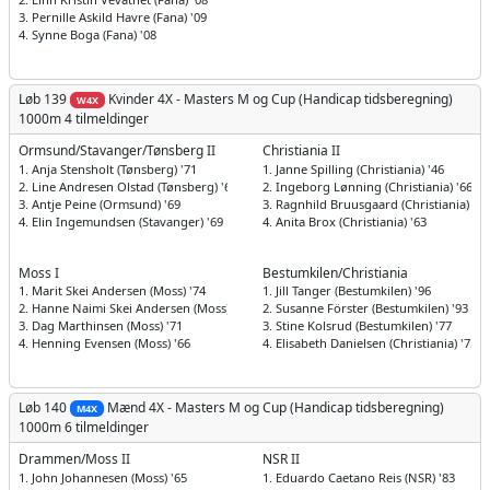
3. Pernille Askild Havre (Fana) '09
4. Synne Boga (Fana) '08
Løb 139
Kvinder
4X - Masters M og Cup (Handicap tidsberegning)
W4X
1000m
4 tilmeldinger
Ormsund/Stavanger/Tønsberg II
Christiania II
1. Anja Stensholt (Tønsberg) '71
1. Janne Spilling (Christiania) '46
2. Line Andresen Olstad (Tønsberg) '69
2. Ingeborg Lønning (Christiania) '66
3. Antje Peine (Ormsund) '69
3. Ragnhild Bruusgaard (Christiania) '61
4. Elin Ingemundsen (Stavanger) '69
4. Anita Brox (Christiania) '63
Moss I
Bestumkilen/Christiania
1. Marit Skei Andersen (Moss) '74
1. Jill Tanger (Bestumkilen) '96
2. Hanne Naimi Skei Andersen (Moss) '70
2. Susanne Förster (Bestumkilen) '93
3. Dag Marthinsen (Moss) '71
3. Stine Kolsrud (Bestumkilen) '77
4. Henning Evensen (Moss) '66
4. Elisabeth Danielsen (Christiania) '75
Løb 140
Mænd
4X - Masters M og Cup (Handicap tidsberegning)
M4X
1000m
6 tilmeldinger
Drammen/Moss II
NSR II
1. John Johannesen (Moss) '65
1. Eduardo Caetano Reis (NSR) '83