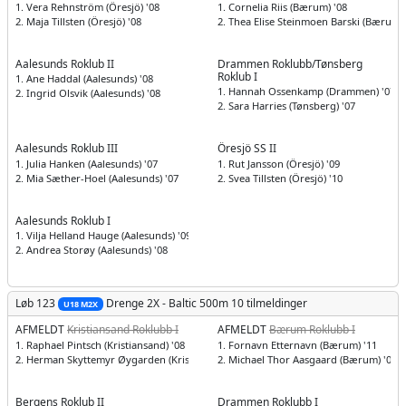
1. Vera Rehnström (Öresjö) '08
1. Cornelia Riis (Bærum) '08
2. Maja Tillsten (Öresjö) '08
2. Thea Elise Steinmoen Barski (Bærum) 
Aalesunds Roklub II
Drammen Roklubb/Tønsberg
Roklub I
1. Ane Haddal (Aalesunds) '08
1. Hannah Ossenkamp (Drammen) '07
2. Ingrid Olsvik (Aalesunds) '08
2. Sara Harries (Tønsberg) '07
Aalesunds Roklub III
Öresjö SS II
1. Julia Hanken (Aalesunds) '07
1. Rut Jansson (Öresjö) '09
2. Mia Sæther-Hoel (Aalesunds) '07
2. Svea Tillsten (Öresjö) '10
Aalesunds Roklub I
1. Vilja Helland Hauge (Aalesunds) '09
2. Andrea Storøy (Aalesunds) '08
Løb 123
Drenge
2X - Baltic 500m
10 tilmeldinger
U18 M2X
AFMELDT
Kristiansand Roklubb I
AFMELDT
Bærum Roklubb I
1. Raphael Pintsch (Kristiansand) '08
1. Fornavn Etternavn (Bærum) '11
2. Herman Skyttemyr Øygarden (Kristiansand) '08
2. Michael Thor Aasgaard (Bærum) '07
Bergens Roklub II
Drammen Roklubb I