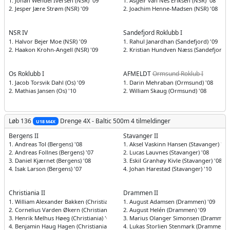
1. Johan Wendel Iversen (NSR) '09
1. Asgeir van Nes Eriksen (NSR) '08
2. Jesper Jære Strøm (NSR) '09
2. Joachim Henne-Madsen (NSR) '08
NSR IV
Sandefjord Roklubb I
1. Halvor Bejer Moe (NSR) '09
1. Rahul Janardhan (Sandefjord) '09
2. Haakon Krohn-Angell (NSR) '09
2. Kristian Hundven Næss (Sandefjord) 
Os Roklubb I
AFMELDT
Ormsund Roklub I
1. Jacob Torsvik Dahl (Os) '09
1. Darin Mehraban (Ormsund) '08
2. Mathias Jansen (Os) '10
2. William Skaug (Ormsund) '08
Løb 136
Drenge
4X - Baltic 500m
4 tilmeldinger
U18 M4X
Bergens II
Stavanger II
1. Andreas Tol (Bergens) '08
1. Aksel Vaskinn Hansen (Stavanger) '09
2. Andreas Follnes (Bergens) '07
2. Lucas Lauvnes (Stavanger) '08
3. Daniel Kjærnet (Bergens) '08
3. Eskil Granhøy Kivle (Stavanger) '08
4. Isak Larson (Bergens) '07
4. Johan Harestad (Stavanger) '10
Christiania II
Drammen II
1. William Alexander Bakken (Christiania) '07
1. August Adamsen (Drammen) '09
2. Cornelius Varden Økern (Christiania) '07
2. August Helén (Drammen) '09
3. Henrik Melhus Høeg (Christiania) '07
3. Marius Olanger Simonsen (Drammen)
4. Benjamin Haug Hagen (Christiania) '07
4. Lukas Storlien Stenmark (Drammen) '