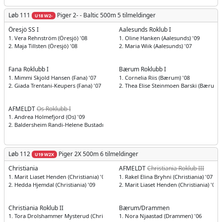
Løb 111
Piger
2- - Baltic 500m
5 tilmeldinger
U18 W2-
Öresjö SS I
Aalesunds Roklub I
1. Vera Rehnström (Öresjö) '08
1. Oline Hanken (Aalesunds) '09
2. Maja Tillsten (Öresjö) '08
2. Maria Wiik (Aalesunds) '07
Fana Roklubb I
Bærum Roklubb I
1. Mimmi Skjold Hansen (Fana) '07
1. Cornelia Riis (Bærum) '08
2. Giada Trentani-Keupers (Fana) '07
2. Thea Elise Steinmoen Barski (Bærum) 
AFMELDT
Os Roklubb I
1. Andrea Holmefjord (Os) '09
2. Baldersheim Randi-Helene Bustadmo (Os) '09
Løb 112
Piger
2X 500m
6 tilmeldinger
U19 W2X
Christiania
AFMELDT
Christiania Roklub III
1. Marit Liaset Henden (Christiania) '08
1. Rakel Elina Bryhni (Christiania) '07
2. Hedda Hjemdal (Christiania) '09
2. Marit Liaset Henden (Christiania) '08
Christiania Roklub II
Bærum/Drammen
1. Tora Drolshammer Mysterud (Christiania) '06
1. Nora Njaastad (Drammen) '06