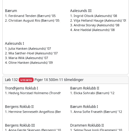
Bærum
Aalesunds III
1. Ferdinand Tenden (Bærum) '05
1. Ingrid Olsvik (Aalesunds) '08
2. Christian August Riis (Bærum) '05
2. Vilja Helland Hauge (Aalesunds) '09
3. Andrea Storøy (Aalesunds) '08
4. Ane Haddal (Aalesunds) '08
Aalesunds I
1. Julia Hanken (Aalesunds) '07
2. Mia Sæther-Hoel (Aalesunds) '07
3. Maria Wiik (Aalesunds) '07
4. Oline Hanken (Aalesunds) '09
Løb 132
Piger
1X 500m
11 tilmeldinger
U15 W1X
Trondhjems Roklub I
Bærum Roklubb II
1. Hedvig Norstad Holmemo (Trondhjems) '10
1. Elicka Sohrabi (Bærum) '12
Bergens Roklub II
Bærum Roklubb I
1. Hermine Senneseth Angelfoss (Bergens) '10
1. Anna Sofie Frøseth (Bærum) '12
Bergens Roklub III
Drammen Roklubb II
1. Anna Førde Skjerven (Bergens) '10
1. Selma Dyve Jonli (Drammen) '10