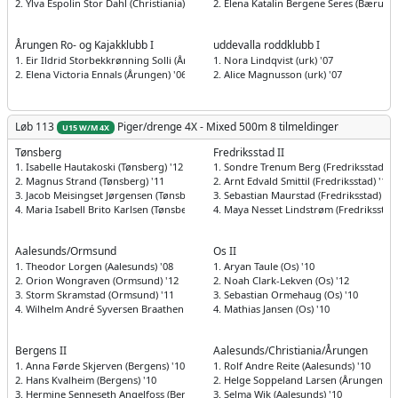
2. Ylva Espolin Stor Dahl (Christiania) '06
2. Elena Katalin Bergene Seres (Bærum) 
Årungen Ro- og Kajakklubb I
uddevalla roddklubb I
1. Eir Ildrid Storbekkrønning Solli (Årungen) '06
1. Nora Lindqvist (urk) '07
2. Elena Victoria Ennals (Årungen) '06
2. Alice Magnusson (urk) '07
Løb 113
Piger/drenge
4X - Mixed 500m
8 tilmeldinger
U15 W/M 4X
Tønsberg
Fredriksstad II
1. Isabelle Hautakoski (Tønsberg) '12
1. Sondre Trenum Berg (Fredriksstad) '1
2. Magnus Strand (Tønsberg) '11
2. Arnt Edvald Smittil (Fredriksstad) '10
3. Jacob Meisingset Jørgensen (Tønsberg) '10
3. Sebastian Maurstad (Fredriksstad) '10
4. Maria Isabell Brito Karlsen (Tønsberg) '12
4. Maya Nesset Lindstrøm (Fredriksstad)
Aalesunds/Ormsund
Os II
1. Theodor Lorgen (Aalesunds) '08
1. Aryan Taule (Os) '10
2. Orion Wongraven (Ormsund) '12
2. Noah Clark-Lekven (Os) '12
3. Storm Skramstad (Ormsund) '11
3. Sebastian Ormehaug (Os) '10
4. Wilhelm André Syversen Braathen (Ormsund) '10
4. Mathias Jansen (Os) '10
Bergens II
Aalesunds/Christiania/Årungen
1. Anna Førde Skjerven (Bergens) '10
1. Rolf Andre Reite (Aalesunds) '10
2. Hans Kvalheim (Bergens) '10
2. Helge Soppeland Larsen (Årungen) '1
3. Hermine Senneseth Angelfoss (Bergens) '10
3. Selma Wik (Aalesunds) '10