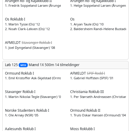
Årungen Ro- og Kajakklubb II
Årungen Ro- og Kajakklubb I
1. Fredrik Soppeland Larsen (Årungen) '08
1. Helge Soppeland Larsen (Årungen) '1
Os Roklubb I
Os
1. Martin Tysse (Os) '12
1. Aryan Taule (Os) '10
2. Noah Clark-Lekven (Os) '12
2. Baldersheim Randi-Helene Bustadmo 
AFMELDT
Stavanger Roklub I
1. Joel Dyngeland (Stavanger) '08
Løb 125
Mænd
1X 500m
14 tilmeldinger
M1X
Ormsund Roklub I
AFMELDT
SPIF Rodd I
1. Emil Kristoffer Ask-Skjelstad (Ormsund) '94
1. Gabriel Hoffsten (SPIF) '01
Stavanger Roklub I
Christiania Roklub III
1. Martin Nikolai Tegle (Stavanger) '03
1. Per Størseth Andreassen (Christiania)
Norske Studenters Roklub I
Ormsund Roklub II
1. Ole Arnøy (NSR) '05
1. Truls Oskar Hansen (Ormsund) '04
Aalesunds Roklub I
Moss Roklubb I