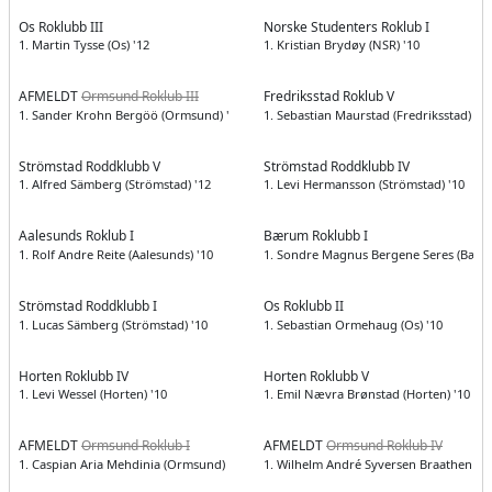
Os Roklubb III
Norske Studenters Roklub I
1. Martin Tysse (Os) '12
1. Kristian Brydøy (NSR) '10
AFMELDT
Ormsund Roklub III
Fredriksstad Roklub V
1. Sander Krohn Bergöö (Ormsund) '12
1. Sebastian Maurstad (Fredriksstad) '10
Strömstad Roddklubb V
Strömstad Roddklubb IV
1. Alfred Sämberg (Strömstad) '12
1. Levi Hermansson (Strömstad) '10
Aalesunds Roklub I
Bærum Roklubb I
1. Rolf Andre Reite (Aalesunds) '10
1. Sondre Magnus Bergene Seres (Bæru
Strömstad Roddklubb I
Os Roklubb II
1. Lucas Sämberg (Strömstad) '10
1. Sebastian Ormehaug (Os) '10
Horten Roklubb IV
Horten Roklubb V
1. Levi Wessel (Horten) '10
1. Emil Nævra Brønstad (Horten) '10
AFMELDT
Ormsund Roklub I
AFMELDT
Ormsund Roklub IV
1. Caspian Aria Mehdinia (Ormsund) '11
1. Wilhelm André Syversen Braathen (O