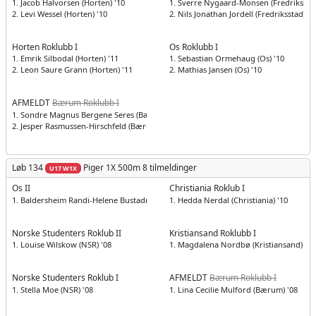
1. Jacob Halvorsen (Horten) '10
1. Sverre Nygaard-Monsen (Fredriksstad
2. Levi Wessel (Horten) '10
2. Nils Jonathan Jordell (Fredriksstad) '1
Horten Roklubb I
Os Roklubb I
1. Emrik Silbodal (Horten) '11
1. Sebastian Ormehaug (Os) '10
2. Leon Saure Grann (Horten) '11
2. Mathias Jansen (Os) '10
AFMELDT
Bærum Roklubb I
1. Sondre Magnus Bergene Seres (Bærum) '10
2. Jesper Rasmussen-Hirschfeld (Bærum) '10
Løb 134
Piger
1X 500m
8 tilmeldinger
U17 W1X
Os II
Christiania Roklub I
1. Baldersheim Randi-Helene Bustadmo (Os) '09
1. Hedda Nerdal (Christiania) '10
Norske Studenters Roklub II
Kristiansand Roklubb I
1. Louise Wilskow (NSR) '08
1. Magdalena Nordbø (Kristiansand) '09
Norske Studenters Roklub I
AFMELDT
Bærum Roklubb I
1. Stella Moe (NSR) '08
1. Lina Cecilie Mulford (Bærum) '08