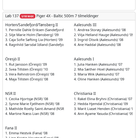
Løb 137
Piger
4X - Baltic 500m
7 tilmeldinger
U18 W4X
Horten/Sandefjord/Tønsberg II
Aalesunds III
1. Pernille Dahle Eriksen (Sandefjord) '09
1. Andrea Storøy (Aalesunds) '08
2. Silje Marie Holm (Tønsberg) '09
2. Vilja Helland Hauge (Aalesunds) '09
3. Caja Sofie Søfting Lia (Horten) '09
3. Ingrid Olsvik (Aalesunds) '08
4. Ragnhild Sørsdal Idland (Sandefjord) '09
4. Ane Haddal (Aalesunds) '08
Öresjö II
Aalesunds I
1. Rut Jansson (Öresjö) '09
1. Julia Hanken (Aalesunds) '07
2. Svea Tillsten (Öresjö) '10
2. Mia Sæther-Hoel (Aalesunds) '07
3. Vera Rehnström (Öresjö) '08
3. Maria Wiik (Aalesunds) '07
4. Maja Tillsten (Öresjö) '08
4. Oline Hanken (Aalesunds) '09
NSR II
Christiania II
1. Cecilia Hjortsjø (NSR) '08
1. Rakel Elina Bryhni (Christiania) '07
2. Synne Marie Fjellheim (NSR) '08
2. Hedda Hjemdal (Christiania) '09
3. Mathilde Roelly Saint-Amand (NSR) '08
3. Marit Liaset Henden (Christiania) '08
4. Martine Næss Lian (NSR) '08
4. Ann Ayame Yasuda (Christiania) '09
Fana II
1. Emma Hestvik (Fana) '08
2. Linn Kristin Vevatnet (Fana) '08