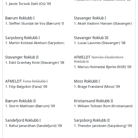
1. Jacob Torsvik Dahl (Os) '09
Bærum Roklubb I
Stavanger Roklub I
1. Steffen Stundal de Vos (Bærum) '09
1. Aksel Vaskinn Hansen (Stavanger) '09
Sarpsborg Roklubb I
Stavanger Roklub III
1. Martin Kolstad-Abelson (Sarpsborg) '09
1. Lucas Lauvnes (Stavanger) '08
Stavanger Roklub II
AFMELDT
Norske Studenters
Roklub II
1. Eskil Granhøy Kivle (Stavanger) '08
1. Marius Holmedal Bjerke (NSR) '09
AFMELDT
Fana Roklubb I
Moss Roklubb I
1. Filip Balgobin (Fana) '09
1. Brage Frøisland (Moss) '09
Bærum Roklubb II
Kristiansand Roklubb II
1. Storm Mathisen (Bærum) '09
1. William Tollisen Rom (Kristiansand) '0
Sandefjord Roklubb I
Sarpsborg Roklubb II
1. Rahul Janardhan (Sandefjord) '09
1. Theodor Jacobsen (Sarpsborg) '09