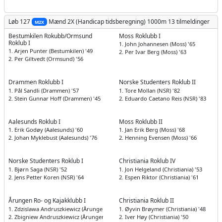
Løb 127
Mænd
2X (Handicap tidsberegning) 1000m
13 tilmeldinger
M2X
Bestumkilen Rokubb/Ormsund
Moss Roklubb I
Roklub I
1. John Johannesen (Moss) '65
1. Arjen Punter (Bestumkilen) '49
2. Per Ivar Berg (Moss) '63
2. Per Giltvedt (Ormsund) '56
Drammen Roklubb I
Norske Studenters Roklub II
1. Pål Sandli (Drammen) '57
1. Tore Mollan (NSR) '82
2. Stein Gunnar Hoff (Drammen) '45
2. Eduardo Caetano Reis (NSR) '83
Aalesunds Roklub I
Moss Roklubb II
1. Erik Godøy (Aalesunds) '60
1. Jan Erik Berg (Moss) '68
2. Johan Myklebust (Aalesunds) '76
2. Henning Evensen (Moss) '66
Norske Studenters Roklub I
Christiania Roklub IV
1. Bjørn Saga (NSR) '52
1. Jon Helgeland (Christiania) '53
2. Jens Petter Koren (NSR) '64
2. Espen Riktor (Christiania) '61
Årungen Ro- og Kajakklubb I
Christiania Roklub II
1. Zdzislawa Andruszkiewicz (Årungen) '59
1. Øyvin Brøymer (Christiania) '48
2. Zbigniew Andruszkiewicz (Årungen) '59
2. Iver Høy (Christiania) '50