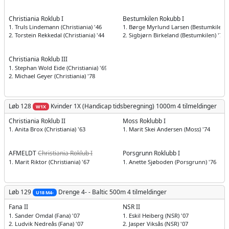
Christiania Roklub I
Bestumkilen Rokubb I
1. Truls Lindemann (Christiania) '46
1. Børge Myrlund Larsen (Bestumkilen) 
2. Torstein Rekkedal (Christiania) '44
2. Sigbjørn Birkeland (Bestumkilen) '71
Christiania Roklub III
1. Stephan Wold Eide (Christiania) '69
2. Michael Geyer (Christiania) '78
Løb 128
Kvinder
1X (Handicap tidsberegning) 1000m
4 tilmeldinger
W1X
Christiania Roklub II
Moss Roklubb I
1. Anita Brox (Christiania) '63
1. Marit Skei Andersen (Moss) '74
AFMELDT
Christiania Roklub I
Porsgrunn Roklubb I
1. Marit Riktor (Christiania) '67
1. Anette Sjøboden (Porsgrunn) '76
Løb 129
Drenge
4- - Baltic 500m
4 tilmeldinger
U18 M4-
Fana II
NSR II
1. Sander Omdal (Fana) '07
1. Eskil Heiberg (NSR) '07
2. Ludvik Nedreås (Fana) '07
2. Jasper Viksås (NSR) '07