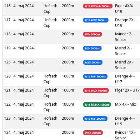
116
4. maj 2024
Hofseth
2000m
Piger
4X/4- -
U19 W4X/4- 2000m
Cup
U19
117
4. maj 2024
Hofseth
2000m
Drenge
2X -
U19 M2X 2000m
Cup
U19
118
4. maj 2024
2000m
Kvinder
2- -
W2- 2000m
Senior
119
4. maj 2024
2000m
Mænd
2- -
M2- 2000m
Senior
125
4. maj 2024
2000m
Mænd
2X -
M2X 2000m
Senior
120
4. maj 2024
Hofseth
1000m
Drenge
4- -
U17 M4- 1000m
Cup
U17
121
4. maj 2024
Hofseth
1000m
Piger
2X - U17
U17 W2X 1000m
Cup
122
4. maj 2024
Hofseth
1000m
Mix
4X - Mix
U15 Mix4X 1000m
Cup
123
4. maj 2024
Hofseth
2000m
Drenge
4- -
U19 M4- 2000m
Cup
U19
124
4. maj 2024
2000m
Kvinder
1X -
W1X 2000m
Senior