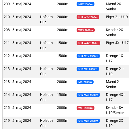
209
5. maj 2024
2000m
Mænd
2X -
M2X 2000m
Senior
210
5. maj 2024
Hofseth
2000m
Piger
2- - U19
U19 W2- 2000m
Cup
208
5. maj 2024
2000m
Kvinder
2X -
W2X 2000m
Senior
211
5. maj 2024
Hofseth
1500m
Piger
4X - U17
U17 W4X 1500m
Cup
212
5. maj 2024
1500m
Drenge
1X -
U17 M1X 1500m
U17
213
5. maj 2024
Hofseth
2000m
Drenge
2- -
U19 M2- 2000m
Cup
U19
218
5. maj 2024
2000m
Mænd
2- -
M2- 2000m
Senior
214
5. maj 2024
Hofseth
1500m
Drenge
4X -
U17 M4X 1500m
Cup
U17
215
5. maj 2024
2000m
Kvinder
8+ -
W8+ 2000m
U19/Senior
219
5. maj 2024
Hofseth
2000m
Drenge
2X -
U19 M2X 2000m
Cup
U19