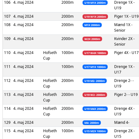
106
4. maj 2024
2000m
Drenge
1X -
U19 M1X 2000m
U19
107
4. maj 2024
2000m
Piger
1X - U19
U19 W1X 2000m
108
4. maj 2024
2000m
Mænd
1X -
M1X 2000m
Senior
109
4. maj 2024
2000m
Kvinder
2X -
W2X 2000m
Senior
110
4. maj 2024
Hofseth
1000m
Piger
4X - U17
U17 W4X 1000m
Cup
111
4. maj 2024
1000m
Drenge
1X -
U17 M1X 1000m
U17
112
4. maj 2024
Hofseth
2000m
Drenge
2- -
U19 M2- 2000m
Cup
U19
113
4. maj 2024
Hofseth
2000m
Piger
2- - U19
U19 W2- 2000m
Cup
114
4. maj 2024
Hofseth
2000m
Drenge
4X -
U19 M4X 2000m
Cup
U19
129
4. maj 2024
2000m
Mænd
4-
M4- 2000m
115
4. maj 2024
Hofseth
1000m
Drenge
2X -
U15 M2X 1000m
Cup
U15