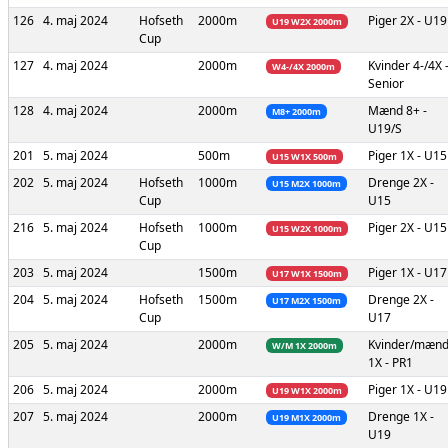
126
4. maj 2024
Hofseth
2000m
Piger
2X - U19
U19 W2X 2000m
Cup
127
4. maj 2024
2000m
Kvinder
4-/4X 
W4-/4X 2000m
Senior
128
4. maj 2024
2000m
Mænd
8+ -
M8+ 2000m
U19/S
201
5. maj 2024
500m
Piger
1X - U15
U15 W1X 500m
202
5. maj 2024
Hofseth
1000m
Drenge
2X -
U15 M2X 1000m
Cup
U15
216
5. maj 2024
Hofseth
1000m
Piger
2X - U15
U15 W2X 1000m
Cup
203
5. maj 2024
1500m
Piger
1X - U17
U17 W1X 1500m
204
5. maj 2024
Hofseth
1500m
Drenge
2X -
U17 M2X 1500m
Cup
U17
205
5. maj 2024
2000m
Kvinder/mæn
W/M 1X 2000m
1X - PR1
206
5. maj 2024
2000m
Piger
1X - U19
U19 W1X 2000m
207
5. maj 2024
2000m
Drenge
1X -
U19 M1X 2000m
U19