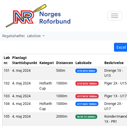
Regattahæftet
Løbsliste
Excel
Løb
Planlagt
nr.
Starttidspunkt
Kategori
Distancen
Løbskode
Beskrivelse
101
4. maj 2024
500m
Drenge
1X -
U15 M1X 500m
U15
102
4. maj 2024
Hofseth
1000m
Piger
2X - U15
U15 W2X 1000m
Cup
103
4. maj 2024
1000m
Piger
1X - U17
U17 W1X 1000m
104
4. maj 2024
Hofseth
1000m
Drenge
2X -
U17 M2X 1000m
Cup
U17
105
4. maj 2024
2000m
Kvinder/mæn
W/M 1X 2000m
1X - PR1