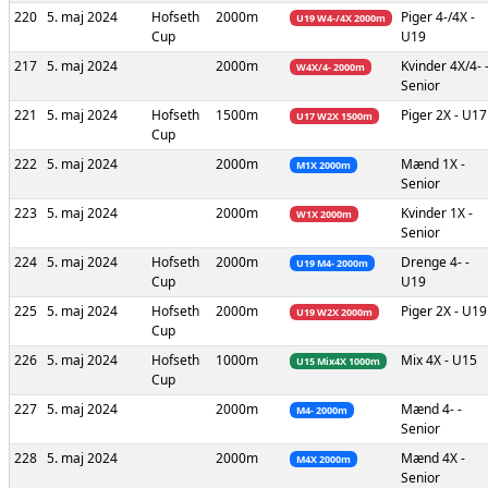
220
5. maj 2024
Hofseth
2000m
Piger
4-/4X -
U19 W4-/4X 2000m
Cup
U19
217
5. maj 2024
2000m
Kvinder
4X/4- 
W4X/4- 2000m
Senior
221
5. maj 2024
Hofseth
1500m
Piger
2X - U17
U17 W2X 1500m
Cup
222
5. maj 2024
2000m
Mænd
1X -
M1X 2000m
Senior
223
5. maj 2024
2000m
Kvinder
1X -
W1X 2000m
Senior
224
5. maj 2024
Hofseth
2000m
Drenge
4- -
U19 M4- 2000m
Cup
U19
225
5. maj 2024
Hofseth
2000m
Piger
2X - U19
U19 W2X 2000m
Cup
226
5. maj 2024
Hofseth
1000m
Mix
4X - U15
U15 Mix4X 1000m
Cup
227
5. maj 2024
2000m
Mænd
4- -
M4- 2000m
Senior
228
5. maj 2024
2000m
Mænd
4X -
M4X 2000m
Senior