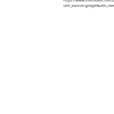
https://www.thonhotels.no/hot
utm_source=google&utm_me