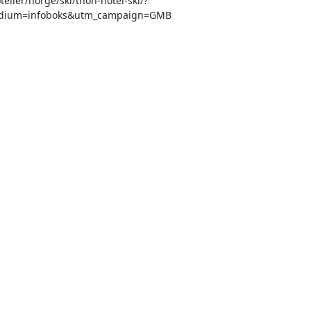
eller/norge/ski/thon-hotel-ski/?
dium=infoboks&utm_campaign=GMB