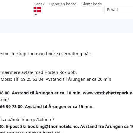
Dansk
Opret en konto
Glemt kode
esmesterskap kan man booke overnatting på :
r nærmere avtale med Horten Roklubb.
oss: Tlf: 69 25 53 34. Avstand til Årungen er ca 20 min
 98 00. Avstand til Årungen er ca. 10 min. www.vestbyhyttepark.n
.com/
66 99 78 00. Avstand til Årungen er ca 15 min.
ls.no/hotell/norge/kolbotn/
5 00. E-post Ski.booking@thonhotels.no. Avstand fra Årungen ca 