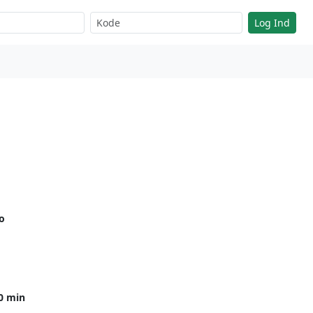
Log Ind
o
10 min