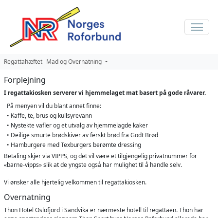
Regattahæftet
Mad og Overnatning
Forplejning
I regattakiosken serverer vi hjemmelaget mat basert på gode råvarer.
På menyen vil du blant annet finne:
• Kaffe, te, brus og kullsyrevann
• Nystekte vafler og et utvalg av hjemmelagde kaker
• Deilige smurte brødskiver av ferskt brød fra Godt Brød
• Hamburgere med Texburgers berømte dressing
Betaling skjer via VIPPS, og det vil være et tilgjengelig privatnummer for
«barne-vipps» slik at de yngste også har mulighet til å handle selv.
Vi ønsker alle hjertelig velkommen til regattakiosken.
Overnatning
Thon Hotel Oslofjord i Sandvika er nærmeste hotell til regattaen
.
Thon har