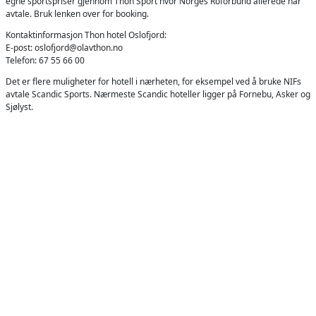
egne
sportspriser gjennom Thon Sport
hvor Norges Roforbund allerede har
avtale. Bruk lenken over for booking.
Kontaktinformasjon Thon hotel Oslofjord:
E-post:
oslofjord@olavthon.no
Telefon:
67 55 66 00
Det er flere muligheter for hotell i nærheten, for eksempel ved å bruke
NIFs
avtale Scandic Sports
. Nærmeste Scandic hoteller ligger på Fornebu, Asker og
Sjølyst.