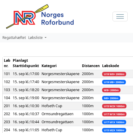
Regattahæftet
Løbsliste
Løb
Planlagt
nr.
Starttidspunkt
Kategori
Distancen
Løbskode
101
15. sep kl.:17:00
Norgesmesterskapene
2000m
U19 W8+ 2000m
102
15. sep kl.:17:40
Norgesmesterskapene
2000m
U19 M8+ 2000m
103
15. sep kl.:18:20
Norgesmesterskapene
2000m
W8+ 2000m
104
15. sep kl.:19:00
Norgesmesterskapene
2000m
M8+ 2000m
201
16. sep kl.:10:30
Hofseth Cup
1000m
U15 W2X 1000m
202
16. sep kl.:10:37
Ormsundregattaen
1000m
U17 W1X 1000m
203
16. sep kl.:10:44
Ormsundregattaen
1000m
U17 M1X 1000m
204
16. sep kl.:11:05
Hofseth Cup
1000m
U15 M2X 1000m