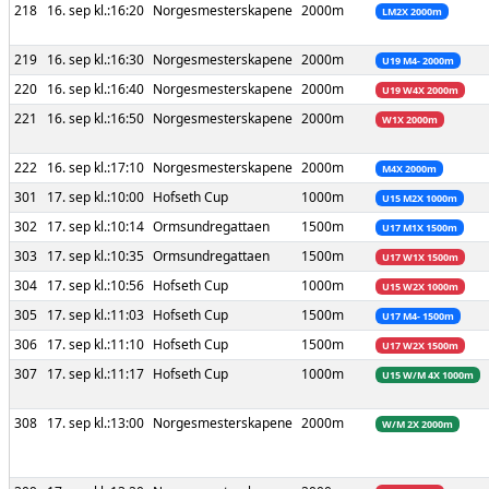
218
16. sep kl.:16:20
Norgesmesterskapene
2000m
LM2X 2000m
219
16. sep kl.:16:30
Norgesmesterskapene
2000m
U19 M4- 2000m
220
16. sep kl.:16:40
Norgesmesterskapene
2000m
U19 W4X 2000m
221
16. sep kl.:16:50
Norgesmesterskapene
2000m
W1X 2000m
222
16. sep kl.:17:10
Norgesmesterskapene
2000m
M4X 2000m
301
17. sep kl.:10:00
Hofseth Cup
1000m
U15 M2X 1000m
302
17. sep kl.:10:14
Ormsundregattaen
1500m
U17 M1X 1500m
303
17. sep kl.:10:35
Ormsundregattaen
1500m
U17 W1X 1500m
304
17. sep kl.:10:56
Hofseth Cup
1000m
U15 W2X 1000m
305
17. sep kl.:11:03
Hofseth Cup
1500m
U17 M4- 1500m
306
17. sep kl.:11:10
Hofseth Cup
1500m
U17 W2X 1500m
307
17. sep kl.:11:17
Hofseth Cup
1000m
U15 W/M 4X 1000m
308
17. sep kl.:13:00
Norgesmesterskapene
2000m
W/M 2X 2000m