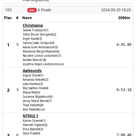
Frida Vengnes(cox)
103
A Finale
2024-09-20 18:20
W8+
Plac.
#
Navn
2000m
Christiania
Saskia Trubbach(1)
Oline Brune Skorgevik(2)
Inger Kavlie(3)
Hanna Gailis Inntjore(4)
1
5
6:45.80
Aasta Gran Andreassen(5)
Marianne Berge-Madsen(6)
Nicoline Lovise Lindstrøm(7)
Amélie Wessel (8)
Josefine Maire Lindstrom(cox)
Aalesunds
Ingrid Olsvik(1)
Amanda Helseth(2)
Julia Hanken(3)
Mia Sæther-Hoel(4)
2
3
6:53.10
Maria Wiik(5)
Susanne Myklebust(6)
Jenny Marie Rørvik(7)
Thea Helseth(8)
Ane Haddal(cox)
NTNUI 1
Karine Grande(1)
Hannah Ugland(2)
Erica Balstad(3)
Stine Prael(4)
3
6
7:08.40