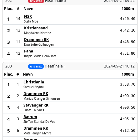
202
Heatfinale 3
2024-09-21 09:52
U17 W1X
Plac.
#
Navn
1000m
NSR
1
14
4:40.40
Stella Moe
Kristiansand
2
13
4:42.10
Magdalena Nordbø
Drammen RK
3
11
4:46.90
Ewa-Sofie Gulhaugen
Fana
4
12
4:51.80
Ingrid Marie Hella-Hoff
203
Heatfinale 1
2024-09-21 10:12
U17 M1X
Plac.
#
Navn
1000m
Christiania
1
1
3:58.70
Samuel Bryhni
Drammen RK
2
2
4:00.30
Marius Olanger Simonsen
Stavanger RK
3
4
4:00.50
Lucas Lauvnes
Bærum
4
3
4:05.30
Steffen Stundal De Vos
Drammen RK
5
6
4:12.50
Mats Tangen Myhre
Bærum