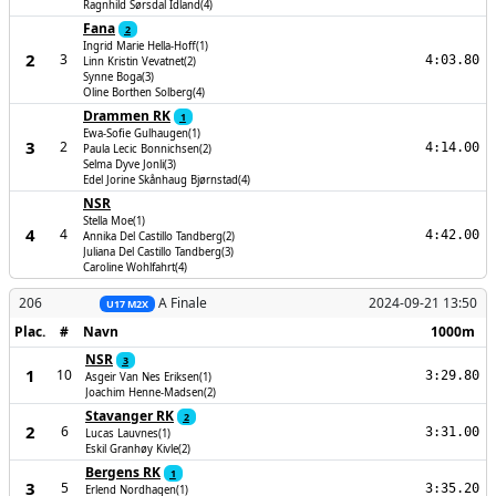
Ragnhild Sørsdal Idland(4)
Fana
2
Ingrid Marie Hella-Hoff(1)
2
3
4:03.80
Linn Kristin Vevatnet(2)
Synne Boga(3)
Oline Borthen Solberg(4)
Drammen RK
1
Ewa-Sofie Gulhaugen(1)
3
2
4:14.00
Paula Lecic Bonnichsen(2)
Selma Dyve Jonli(3)
Edel Jorine Skånhaug Bjørnstad(4)
NSR
Stella Moe(1)
4
4
4:42.00
Annika Del Castillo Tandberg(2)
Juliana Del Castillo Tandberg(3)
Caroline Wohlfahrt(4)
206
A Finale
2024-09-21 13:50
U17 M2X
Plac.
#
Navn
1000m
NSR
3
1
10
3:29.80
Asgeir Van Nes Eriksen(1)
Joachim Henne-Madsen(2)
Stavanger RK
2
2
6
3:31.00
Lucas Lauvnes(1)
Eskil Granhøy Kivle(2)
Bergens RK
1
3
5
3:35.20
Erlend Nordhagen(1)