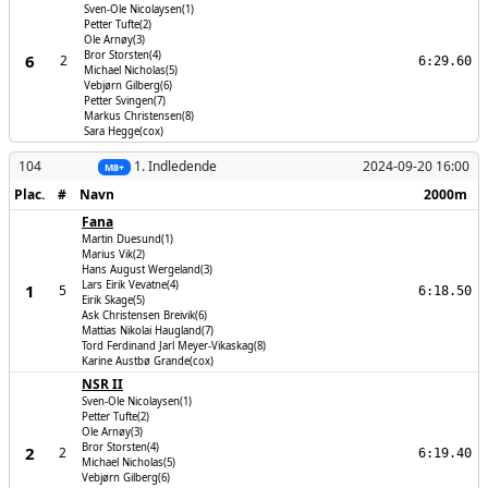
Sven-Ole Nicolaysen(1)
Petter Tufte(2)
Ole Arnøy(3)
Bror Storsten(4)
6
2
6:29.60
Michael Nicholas(5)
Vebjørn Gilberg(6)
Petter Svingen(7)
Markus Christensen(8)
Sara Hegge(cox)
104
1. Indledende
2024-09-20 16:00
M8+
Plac.
#
Navn
2000m
Fana
Martin Duesund(1)
Marius Vik(2)
Hans August Wergeland(3)
Lars Eirik Vevatne(4)
1
5
6:18.50
Eirik Skage(5)
Ask Christensen Breivik(6)
Mattias Nikolai Haugland(7)
Tord Ferdinand Jarl Meyer-Vikaskag(8)
Karine Austbø Grande(cox)
NSR II
Sven-Ole Nicolaysen(1)
Petter Tufte(2)
Ole Arnøy(3)
Bror Storsten(4)
2
2
6:19.40
Michael Nicholas(5)
Vebjørn Gilberg(6)