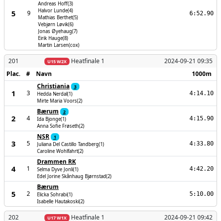
Andreas Hoff(3)
Halvor Lunde(4)
5
9
6:52.90
Mathias Berthet(5)
Vebjørn Løvik(6)
Jonas Øyehaug(7)
Eirik Hauge(8)
Martin Larsen(cox)
201
Heatfinale 1
2024-09-21 09:35
U15 W2X
Plac.
#
Navn
1000m
Christiania
3
1
3
4:14.10
Hedda Nerdal(1)
Mirte Maria Voors(2)
Bærum
2
2
4
4:15.90
Ida Bjonge(1)
Anna Sofie Frøseth(2)
NSR
1
3
5
4:33.80
Juliana Del Castillo Tandberg(1)
Caroline Wohlfahrt(2)
Drammen RK
4
1
4:42.20
Selma Dyve Jonli(1)
Edel Jorine Skånhaug Bjørnstad(2)
Bærum
5
2
5:10.00
Elicka Sohrabi(1)
Isabelle Hautakoski(2)
202
Heatfinale 1
2024-09-21 09:42
U17 W1X