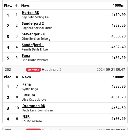
Plac.
#
Navn
1000m
Horten RK
1
1
4:19.00
Caja Sofie Søfting Lia
Sandefjord 2
2
2
4:28.20
Ragnhild Sørsdal Idland
Stavanger RK
3
3
4:30.20
Oline Borthen Solberg
Sandefjord 1
4
4
4:32.40
Pernille Dahle Eriksen
Fana
5
5
4:36.50
Linn Kristin Vevatnet
202
Heatfinale 2
2024-09-21 09:47
U17 W1X
Plac.
#
Navn
1000m
Fana
1
7
4:33.80
Synne Boga
Bærum
2
8
4:51.70
Alisa Ostroukhova
Drammen RK
3
10
4:54.50
Paula Lecic Bonnichsen
NSR
4
6
5:03.60
Louise Wilskow