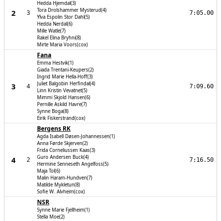
Hedda Hjemdal(3)
Tora Drolshammer Mysterud(4)
2
3
7:05.00
Ylva Espolin Stor Dahl(5)
Hedda Nerdal(6)
Mille Watle(7)
Rakel Elina Bryhni(8)
Mirte Maria Voors(cox)
Fana
Emma Hestvik(1)
Giada Trentani-Keupers(2)
Ingrid Marie Hella-Hoff(3)
Juliet Balgobin Herfindal(4)
3
4
7:09.60
Linn Kristin Vevatnet(5)
Mimmi Skjold Hansen(6)
Pernille Askild Havre(7)
Synne Boga(8)
Eirik Fiskerstrand(cox)
Bergens RK
Agda Isabell Døsen-Johannessen(1)
Anna Førde Skjerven(2)
Frida Corneliussen Kaas(3)
Guro Andersen Buck(4)
4
2
7:16.50
Hermine Senneseth Angelfoss(5)
Maja Tol(6)
Malin Haram-Hundven(7)
Matilde Mykletun(8)
Sofie W. Alvheim(cox)
NSR
Synne Marie Fjellheim(1)
Stella Moe(2)