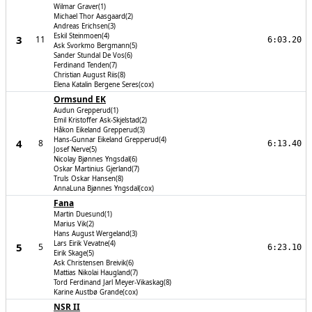
Wilmar Graver(1)
Michael Thor Aasgaard(2)
Andreas Erichsen(3)
Eskil Steinmoen(4)
3
11
6:03.20
Ask Svorkmo Bergmann(5)
Sander Stundal De Vos(6)
Ferdinand Tenden(7)
Christian August Riis(8)
Elena Katalin Bergene Seres(cox)
Ormsund EK
Audun Grepperud(1)
Emil Kristoffer Ask-Skjelstad(2)
Håkon Eikeland Grepperud(3)
Hans-Gunnar Eikeland Grepperud(4)
4
8
6:13.40
Josef Nerve(5)
Nicolay Bjønnes Yngsdal(6)
Oskar Martinius Gjerland(7)
Truls Oskar Hansen(8)
AnnaLuna Bjønnes Yngsdal(cox)
Fana
Martin Duesund(1)
Marius Vik(2)
Hans August Wergeland(3)
Lars Eirik Vevatne(4)
5
5
6:23.10
Eirik Skage(5)
Ask Christensen Breivik(6)
Mattias Nikolai Haugland(7)
Tord Ferdinand Jarl Meyer-Vikaskag(8)
Karine Austbø Grande(cox)
NSR II