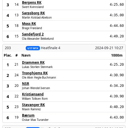
Bergens RK
3
14
4:25.60
Sivert Kvinnsland
Sarpsborg RK
4
13
4:35.00
Martin Kolstad-Abelson
Moss RK
5
18
4:44.60
Brage Frøisland
Sandefjord 2
6
15
4:49.20
Ola Alexander Bekkelund
203
Heatfinale 4
2024-09-21 10:27
U17 M1X
Plac.
#
Navn
1000m
Drammen RK
1
21
4:25.20
Lukas Storlien Stenmark
Tronghjems RK
2
24
4:30.90
Ole Alvin Hegle-Buchmann
NSR
3
20
4:34.20
Johan Wendel Iversen
Kristiansand
4
22
4:39.90
William Tollisen Rom
Stavanger RK
5
23
4:40.20
Maxin Ramirez
Bærum
6
19
4:43.00
Oskar Max Turander