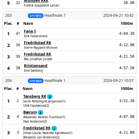
Årungen RKK
5
32
38.90
Fredrik Soppeland Larsen
203
Heatfinale 7
2024-09-21 10:42
U17 M1X
Plac.
#
Navn
1000m
Fana 1
1
41
4:04.30
Eirik Fiskerstrand
Fredrikstad RK
2
36
4:12.90
Sverre Nygaard-Monsen
Fredrikstad RK
3
39
4:21.50
Nils Jonathan Jordell
Kristiansand
4
38
4:57.50
Emil Sædberg
204
Heatfinale 1
2024-09-21 10:57
U15 M2X
Plac.
#
Navn
1000m
Tønsberg RK
3
1
2
3:51.30
Jacob Meisingset Jørgensen(1)
Ulrik Hautakoski(2)
Bærum
2
2
4
4:07.00
Alexander Alvarez-Troshkov(1)
Elias Andersen(2)
Fredrikstad RK
1
3
3
4:11.80
Johan-Lauritz Nedrelid Kjøstelsen(1)
Benjamin Leo Andersen(2)