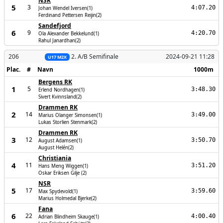
NSR
5
3
4:07.20
Johan Wendel Iversen(1)
Ferdinand Pettersen Reijin(2)
Sandefjord
6
9
4:20.70
Ola Alexander Bekkelund(1)
Rahul Janardhan(2)
206
2. A/B Semifinale
2024-09-21 11:28
U17 M2X
Plac.
#
Navn
1000m
Bergens RK
1
5
3:48.30
Erlend Nordhagen(1)
Sivert Kvinnsland(2)
Drammen RK
2
14
3:49.00
Marius Olanger Simonsen(1)
Lukas Storlien Stenmark(2)
Drammen RK
3
12
3:50.70
August Adamsen(1)
August Helén(2)
Christiania
4
11
3:51.20
Hans Meng Wiggen(1)
Oskar Eriksen Gilje (2)
NSR
5
17
3:59.60
Max Spydevold(1)
Marius Holmedal Bjerke(2)
Fana
6
22
4:00.40
Adrian Blindheim Skauge(1)