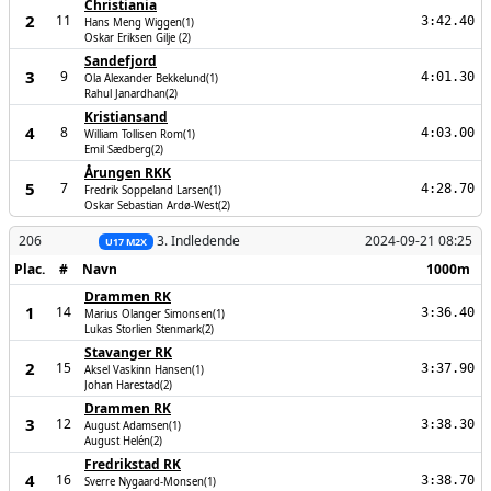
Christiania
2
11
3:42.40
Hans Meng Wiggen(1)
Oskar Eriksen Gilje (2)
Sandefjord
3
9
4:01.30
Ola Alexander Bekkelund(1)
Rahul Janardhan(2)
Kristiansand
4
8
4:03.00
William Tollisen Rom(1)
Emil Sædberg(2)
Årungen RKK
5
7
4:28.70
Fredrik Soppeland Larsen(1)
Oskar Sebastian Ardø-West(2)
206
3. Indledende
2024-09-21 08:25
U17 M2X
Plac.
#
Navn
1000m
Drammen RK
1
14
3:36.40
Marius Olanger Simonsen(1)
Lukas Storlien Stenmark(2)
Stavanger RK
2
15
3:37.90
Aksel Vaskinn Hansen(1)
Johan Harestad(2)
Drammen RK
3
12
3:38.30
August Adamsen(1)
August Helén(2)
Fredrikstad RK
4
16
3:38.70
Sverre Nygaard-Monsen(1)