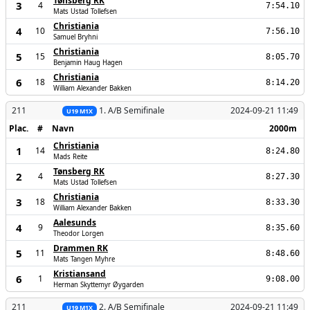
Tønsberg RK
3
4
7:54.10
Mats Ustad Tollefsen
Christiania
4
10
7:56.10
Samuel Bryhni
Christiania
5
15
8:05.70
Benjamin Haug Hagen
Christiania
6
18
8:14.20
William Alexander Bakken
211
1. A/B Semifinale
2024-09-21 11:49
U19 M1X
Plac.
#
Navn
2000m
Christiania
1
14
8:24.80
Mads Reite
Tønsberg RK
2
4
8:27.30
Mats Ustad Tollefsen
Christiania
3
18
8:33.30
William Alexander Bakken
Aalesunds
4
9
8:35.60
Theodor Lorgen
Drammen RK
5
11
8:48.60
Mats Tangen Myhre
Kristiansand
6
1
9:08.00
Herman Skyttemyr Øygarden
211
2. A/B Semifinale
2024-09-21 11:49
U19 M1X