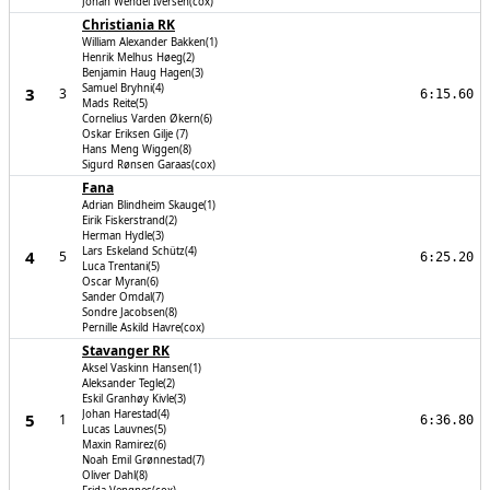
Johan Wendel Iversen(cox)
Christiania RK
William Alexander Bakken(1)
Henrik Melhus Høeg(2)
Benjamin Haug Hagen(3)
Samuel Bryhni(4)
3
3
6:15.60
Mads Reite(5)
Cornelius Varden Økern(6)
Oskar Eriksen Gilje (7)
Hans Meng Wiggen(8)
Sigurd Rønsen Garaas(cox)
Fana
Adrian Blindheim Skauge(1)
Eirik Fiskerstrand(2)
Herman Hydle(3)
Lars Eskeland Schütz(4)
4
5
6:25.20
Luca Trentani(5)
Oscar Myran(6)
Sander Omdal(7)
Sondre Jacobsen(8)
Pernille Askild Havre(cox)
Stavanger RK
Aksel Vaskinn Hansen(1)
Aleksander Tegle(2)
Eskil Granhøy Kivle(3)
Johan Harestad(4)
5
1
6:36.80
Lucas Lauvnes(5)
Maxin Ramirez(6)
Noah Emil Grønnestad(7)
Oliver Dahl(8)