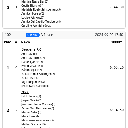
Martine Næss Lian(3)
Cecilia Hjortsjø(4)
5
1
7:44.30
Mathilde Roelly Saint-Amand(5)
Annika Hjortsjø(6)
Louise Wilskow(7)
Annika Del Castillo Tandberg(8)
Caroline Wohlfahrt(cox)
102
A Finale
2024-09-20 17:40
U19 M8+
Plac.
#
Navn
2000m
Bergens RK
Andreas Tol(1)
Andreas Follnes(2)
Daniel Kjærnet(3)
Eivind Vevatne(4)
1
4
6:03.10
Håkon Mjelde(5)
Isak Sommer Svellingen(6)
Isak Larson(7)
Viljar Jørgensen(8)
Sivert Kvinnsland(cox)
NSR
Eskil Heiberg(1)
Jasper Viksås(2)
Joachim Henne-Madsen(3)
Asgeir Van Nes Eriksen(4)
2
2
6:14.50
Martin Anker(5)
Mads Høeg(6)
Maximilian Zakariassen(7)
Mathis Grimstad(8)