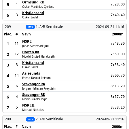
Ormsund RK
5
1
7:28.00
Oskar Martinius Gjerland
Kristiansand
6
3
7:40.40
Oskar Sødal
209
1. A/B Semifinale
2024-09-21 11:16
M1X
Plac.
#
Navn
2000m
NSR I
1
11
7:48.30
Jonas Slettemark Juel
Horten RK
2
12
7:50.00
Nicolai Enstad Haraldseth
Kristiansand
3
3
7:58.40
Oskar Sødal
Aalesunds
4
14
8:00.70
Erlend Devold Refsum
Stavanger RK
5
6
8:13.20
Jørgen Helliesen Frøystein
Stavanger RK
6
4
8:17.70
Martin Nikolai Tegle
NSR III
7
5
8:38.10
Michael Nicholas
209
2. A/B Semifinale
2024-09-21 11:16
M1X
Plac.
#
Navn
2000m