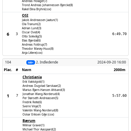
Andreas Holager(7)
Trond Andreas Johannessen Bjercke(8)
Rakel Elina Bryhni(cox)
OSI
Jakob Andreassen Jaatun(1)
Ola Tranum(2)
Adrian Lund(3)
Oscar Ovid(4)
6
3
6:49.70
Otto Solevåg(5)
Elias Bjørdal(6)
Andreas Foldrup(7)
Theodor Marøy-Huus(8)
Anja Litlere(cox)
104
2. Indledende
2024-09-20 16:00
M8+
Plac.
#
Navn
2000m
Christiania
Erik Vaktskjold(1)
Andreas Dugstad Sørskaar(2)
Marius Bjørn-Hansen Ahlsand(3)
Jonathan Wang-Norderud(4)
1
7
5:57.60
Per Størseth Andreassen(5)
Fredrik Reite(6)
Sverre Vinje(7)
Valentin Wang-Norderud(8)
Oskar Eriksen Gilje (cox)
Bærum
Wilmar Graver(1)
Michael Thor Aasgaard(2)