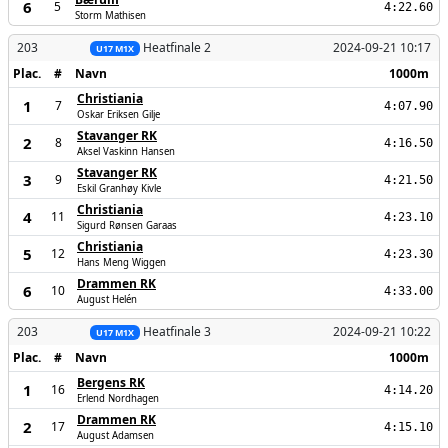
6
5
4:22.60
Storm Mathisen
203
Heatfinale 2
2024-09-21 10:17
U17 M1X
Plac.
#
Navn
1000m
Christiania
1
7
4:07.90
Oskar Eriksen Gilje
Stavanger RK
2
8
4:16.50
Aksel Vaskinn Hansen
Stavanger RK
3
9
4:21.50
Eskil Granhøy Kivle
Christiania
4
11
4:23.10
Sigurd Rønsen Garaas
Christiania
5
12
4:23.30
Hans Meng Wiggen
Drammen RK
6
10
4:33.00
August Helén
203
Heatfinale 3
2024-09-21 10:22
U17 M1X
Plac.
#
Navn
1000m
Bergens RK
1
16
4:14.20
Erlend Nordhagen
Drammen RK
2
17
4:15.10
August Adamsen