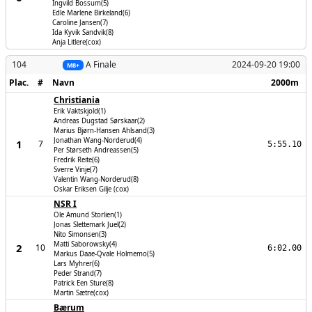
Ingvild Bossum(5)
Edle Marlene Birkeland(6)
Caroline Jansen(7)
Ida Kyvik Sandvik(8)
Anja Litlere(cox)
104
A Finale
2024-09-20 19:00
M8+
Plac.
#
Navn
2000m
Christiania
Erik Vaktskjold(1)
Andreas Dugstad Sørskaar(2)
Marius Bjørn-Hansen Ahlsand(3)
Jonathan Wang-Norderud(4)
1
7
5:55.10
Per Størseth Andreassen(5)
Fredrik Reite(6)
Sverre Vinje(7)
Valentin Wang-Norderud(8)
Oskar Eriksen Gilje (cox)
NSR I
Ole Amund Storlien(1)
Jonas Slettemark Juel(2)
Nito Simonsen(3)
Matti Saborowsky(4)
2
10
6:02.00
Markus Daae-Qvale Holmemo(5)
Lars Myhrer(6)
Peder Strand(7)
Patrick Een Sture(8)
Martin Sætre(cox)
Bærum