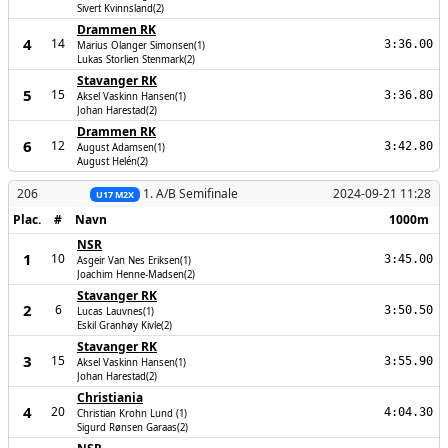
Sivert Kvinnsland(2)
Drammen RK
4
14
3:36.00
Marius Olanger Simonsen(1)
Lukas Storlien Stenmark(2)
Stavanger RK
5
15
3:36.80
Aksel Vaskinn Hansen(1)
Johan Harestad(2)
Drammen RK
6
12
3:42.80
August Adamsen(1)
August Helén(2)
206
1. A/B Semifinale
2024-09-21 11:28
U17 M2X
Plac.
#
Navn
1000m
NSR
1
10
3:45.00
Asgeir Van Nes Eriksen(1)
Joachim Henne-Madsen(2)
Stavanger RK
2
6
3:50.50
Lucas Lauvnes(1)
Eskil Granhøy Kivle(2)
Stavanger RK
3
15
3:55.90
Aksel Vaskinn Hansen(1)
Johan Harestad(2)
Christiania
4
20
4:04.30
Christian Krohn Lund (1)
Sigurd Rønsen Garaas(2)