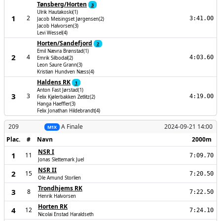
Tønsberg/Horten
3
Ulrik Hautakoski(1)
1
2
3:41.00
Jacob Meisingset Jørgensen(2)
Jacob Halvorsen(3)
Levi Wessel(4)
Horten/Sandefjord
2
Emil Nævra Brønstad(1)
2
4
4:03.60
Emrik Silbodal(2)
Leon Saure Grann(3)
Kristian Hundven Næss(4)
Haldens RK
1
Anton Fast Jørstad(1)
3
3
4:19.00
Felix Kjølerbakken Zetlitz(2)
Hanga Haeffler(3)
Felix Jonathan Hildebrandt(4)
209
A Finale
2024-09-21 14:00
M1X
Plac.
#
Navn
2000m
NSR I
1
11
7:09.70
Jonas Slettemark Juel
NSR II
2
15
7:20.50
Ole Amund Storlien
Trondhjems RK
3
8
7:22.50
Henrik Halvorsen
Horten RK
4
12
7:24.10
Nicolai Enstad Haraldseth