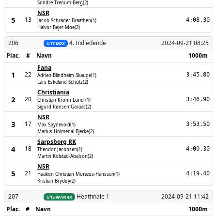
Sondre Trenum Berg(2)
NSR
5
13
4:08.30
Jacob Schrader Braathen(1)
Halvor Bejer Moe(2)
206
4. Indledende
2024-09-21 08:25
U17 M2X
Plac.
#
Navn
1000m
Fana
1
22
3:45.80
Adrian Blindheim Skauge(1)
Lars Eskeland Schütz(2)
Christiania
2
20
3:46.90
Christian Krohn Lund (1)
Sigurd Rønsen Garaas(2)
NSR
3
17
3:53.50
Max Spydevold(1)
Marius Holmedal Bjerke(2)
Sarpsborg RK
4
18
4:00.30
Theodor Jacobsen(1)
Martin Kolstad-Abelson(2)
NSR
5
21
4:19.40
Haakon Christian Moræus-Hanssen(1)
Kristian Brydøy(2)
207
Heatfinale 1
2024-09-21 11:42
U15 W/M 4X
Plac.
#
Navn
1000m