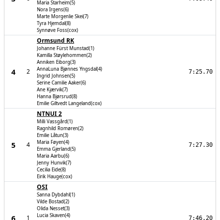
Maria Starheim(5)
Nora Irgens(6)
Marte Morgenlie Skei(7)
Tyra Hjemdal(8)
Synnøve Foss(cox)
Ormsund RK
Johanne Fürst Munstad(1)
Kamilla Støylehommen(2)
Anniken Eiborg(3)
AnnaLuna Bjønnes Yngsdal(4)
4
2
7:25.70
Ingrid Johnsen(5)
Serine Camilie Aaker(6)
Ane Kjærvik(7)
Hanna Bjørsrud(8)
Emilie Giltvedt Langeland(cox)
NTNUI 2
Milli Vassgård(1)
Ragnhild Romøren(2)
Emilie Låtun(3)
Maria Føyen(4)
5
4
7:27.30
Emma Gjerland(5)
Maria Aarbu(6)
Jenny Hunvik(7)
Cecilia Eide(8)
Eirik Hauge(cox)
OSI
Sanna Dybdahl(1)
Vilde Bostad(2)
Olida Nesset(3)
Lucia Skaven(4)
6
1
7:46.20