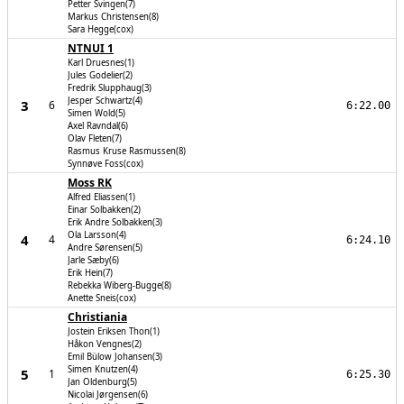
Petter Svingen(7)
Markus Christensen(8)
Sara Hegge(cox)
NTNUI 1
Karl Druesnes(1)
Jules Godelier(2)
Fredrik Slupphaug(3)
Jesper Schwartz(4)
3
6
6:22.00
Simen Wold(5)
Axel Ravndal(6)
Olav Fleten(7)
Rasmus Kruse Rasmussen(8)
Synnøve Foss(cox)
Moss RK
Alfred Eliassen(1)
Einar Solbakken(2)
Erik Andre Solbakken(3)
Ola Larsson(4)
4
4
6:24.10
Andre Sørensen(5)
Jarle Sæby(6)
Erik Hein(7)
Rebekka Wiberg-Bugge(8)
Anette Sneis(cox)
Christiania
Jostein Eriksen Thon(1)
Håkon Vengnes(2)
Emil Bülow Johansen(3)
Simen Knutzen(4)
5
1
6:25.30
Jan Oldenburg(5)
Nicolai Jørgensen(6)