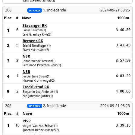
Lars Eskeland Schütz(2)
206
1. Indledende
2024-09-21 08:25
U17 M2X
Plac.
#
Navn
1000m
Stavanger RK
1
6
3:40.80
Lucas Lauvnes(1)
Eskil Granhøy Kivle(2)
Bergens RK
2
5
3:43.40
Erlend Nordhagen(1)
Sivert Kvinnsland(2)
NSR
3
3
3:57.50
Johan Wendel Iversen(1)
Ferdinand Pettersen Reijin(2)
NSR
4
1
4:03.20
Jesper Jære Strøm(1)
Haakon Krohn-Angell(2)
Fredrikstad RK
5
2
4:08.60
Benjamin Leo Andersen(1)
Nils Jonathan Jordell(2)
206
2. Indledende
2024-09-21 08:25
U17 M2X
Plac.
#
Navn
1000m
NSR
1
10
3:39.10
Asgeir Van Nes Eriksen(1)
Joachim Henne-Madsen(2)