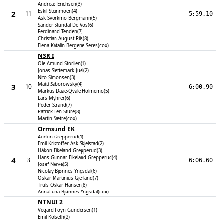
Andreas Erichsen(3)
Eskil Steinmoen(4)
2
11
5:59.10
Ask Svorkmo Bergmann(5)
Sander Stundal De Vos(6)
Ferdinand Tenden(7)
Christian August Riis(8)
Elena Katalin Bergene Seres(cox)
NSR I
Ole Amund Storlien(1)
Jonas Slettemark Juel(2)
Nito Simonsen(3)
Matti Saborowsky(4)
3
10
6:00.90
Markus Daae-Qvale Holmemo(5)
Lars Myhrer(6)
Peder Strand(7)
Patrick Een Sture(8)
Martin Sætre(cox)
Ormsund EK
Audun Grepperud(1)
Emil Kristoffer Ask-Skjelstad(2)
Håkon Eikeland Grepperud(3)
Hans-Gunnar Eikeland Grepperud(4)
4
8
6:06.60
Josef Nerve(5)
Nicolay Bjønnes Yngsdal(6)
Oskar Martinius Gjerland(7)
Truls Oskar Hansen(8)
AnnaLuna Bjønnes Yngsdal(cox)
NTNUI 2
Vegard Foyn Gundersen(1)
Emil Kolseth(2)