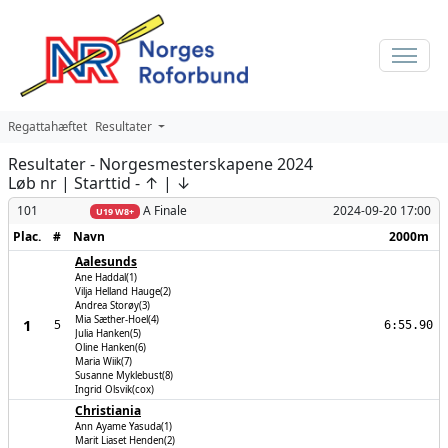
Regattahæftet
Resultater
Resultater - Norgesmesterskapene 2024
Løb nr |
Starttid
-
↑
| ↓
101
A Finale
2024-09-20 17:00
U19 W8+
Plac.
#
Navn
2000m
Aalesunds
Ane Haddal(1)
Vilja Helland Hauge(2)
Andrea Storøy(3)
Mia Sæther-Hoel(4)
1
5
6:55.90
Julia Hanken(5)
Oline Hanken(6)
Maria Wiik(7)
Susanne Myklebust(8)
Ingrid Olsvik(cox)
Christiania
Ann Ayame Yasuda(1)
Marit Liaset Henden(2)