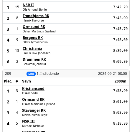
NSR II
1
15
7:42.20
Ole Amund Storlien
Trondhjems RK
2
8
7:43.00
Henrik Halvorsen
Ormsund RK
3
1
7:45.70
Oskar Martinius Gjerland
Bergens RK
4
9
7:48.60
Olexii Tymoshenko
Christiania
5
13
8:39.00
Emil Bülow Johansen
Drammen RK
6
2
9:09.80
Benjamin Jensrud
209
1. Indledende
2024-09-21 08:00
M1X
Plac.
#
Navn
2000m
Kristiansand
1
3
7:58.90
Oskar Sødal
Ormsund RK
2
1
8:01.00
Oskar Martinius Gjerland
Stavanger RK
3
4
8:03.90
Martin Nikolai Tegle
NSR III
4
5
8:18.80
Michael Nicholas