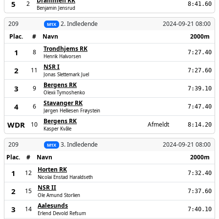
Drammen RK
5
2
8:41.60
Benjamin Jensrud
209
2. Indledende
2024-09-21 08:00
M1X
Plac.
#
Navn
2000m
Trondhjems RK
1
8
7:27.40
Henrik Halvorsen
NSR I
2
11
7:27.60
Jonas Slettemark Juel
Bergens RK
3
9
7:39.10
Olexii Tymoshenko
Stavanger RK
4
6
7:47.40
Jørgen Helliesen Frøystein
Bergens RK
WDR
10
Afmeldt
8:14.20
Kasper Kvåle
209
3. Indledende
2024-09-21 08:00
M1X
Plac.
#
Navn
2000m
Horten RK
1
12
7:32.40
Nicolai Enstad Haraldseth
NSR II
2
15
7:37.60
Ole Amund Storlien
Aalesunds
3
14
7:40.10
Erlend Devold Refsum