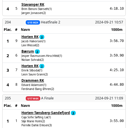
Stavanger RK
4
5
4:18.10
Brim Benoni Størseth(1)
Jørgen Jonassen(2)
204
Heatfinale 2
2024-09-21 10:57
U15 M2X
Plac.
#
Navn
1000m
Horten RK
3
1
9
3:56.70
Jacob Halvorsen(1)
Levi Wessel(2)
Bærum
2
2
6
3:59.90
Jesper Rasmussen-Hirschfeld(1)
Nickan Sohrabi(2)
Horten RK
1
3
7
4:25.10
Emrik Silbodal(1)
Leon Saure Grann(2)
Drammen RK
4
8
4:44.80
Edvard Adamsen(1)
Ferdinand Bang Øhren(2)
205
A Finale
2024-09-21 11:09
U17 W4X
Plac.
#
Navn
1000m
Horten-Tønsberg-Sandefjord
3
Caja Sofie Søfting Lia(1)
1
1
3:55.00
Silje Marie Holm(2)
Pernille Dahle Eriksen(3)