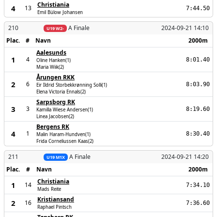
Christiania
4
13
7:44.50
Emil Bülow Johansen
210
A Finale
2024-09-21 14:10
U19 W2-
Plac.
#
Navn
2000m
Aalesunds
1
4
8:01.40
Oline Hanken(1)
Maria Wiik(2)
Årungen RKK
2
6
8:03.90
Eir Ildrid Storbekkrønning Solli(1)
Elena Victoria Ennals(2)
Sarpsborg RK
3
3
8:19.60
Kamilla Wiese Andersen(1)
Linea Jacobsen(2)
Bergens RK
4
1
8:30.40
Malin Haram-Hundven(1)
Frida Corneliussen Kaas(2)
211
A Finale
2024-09-21 14:20
U19 M1X
Plac.
#
Navn
2000m
Christiania
1
14
7:34.10
Mads Reite
Kristiansand
2
16
7:36.60
Raphael Pintsch