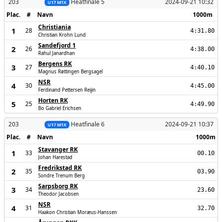
203
Heatfinale 5
2024-09-21 10:32
U17 M1X
Plac.
#
Navn
1000m
Christiania
1
28
4:31.80
Christian Krohn Lund
Sandefjord 1
2
26
4:38.00
Rahul Janardhan
Bergens RK
3
27
4:40.10
Magnus Røttingen Bergsagel
NSR
4
30
4:45.00
Ferdinand Pettersen Reijin
Horten RK
5
25
4:49.90
Bo Gabriel Erichsen
203
Heatfinale 6
2024-09-21 10:37
U17 M1X
Plac.
#
Navn
1000m
Stavanger RK
1
33
00.10
Johan Harestad
Fredrikstad RK
2
35
03.90
Sondre Trenum Berg
Sarpsborg RK
3
34
23.60
Theodor Jacobsen
NSR
4
31
32.70
Haakon Christian Moræus-Hanssen