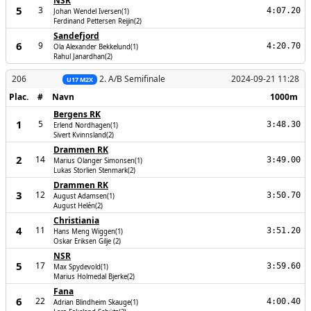
NSR
5
3
4:07.20
Johan Wendel Iversen(1)
Ferdinand Pettersen Reijin(2)
Sandefjord
6
9
4:20.70
Ola Alexander Bekkelund(1)
Rahul Janardhan(2)
206
2. A/B Semifinale
2024-09-21 11:28
U17 M2X
Plac.
#
Navn
1000m
Bergens RK
1
5
3:48.30
Erlend Nordhagen(1)
Sivert Kvinnsland(2)
Drammen RK
2
14
3:49.00
Marius Olanger Simonsen(1)
Lukas Storlien Stenmark(2)
Drammen RK
3
12
3:50.70
August Adamsen(1)
August Helén(2)
Christiania
4
11
3:51.20
Hans Meng Wiggen(1)
Oskar Eriksen Gilje (2)
NSR
5
17
3:59.60
Max Spydevold(1)
Marius Holmedal Bjerke(2)
Fana
6
22
4:00.40
Adrian Blindheim Skauge(1)