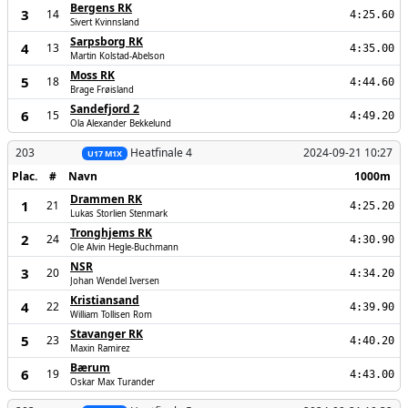
Bergens RK
3
14
4:25.60
Sivert Kvinnsland
Sarpsborg RK
4
13
4:35.00
Martin Kolstad-Abelson
Moss RK
5
18
4:44.60
Brage Frøisland
Sandefjord 2
6
15
4:49.20
Ola Alexander Bekkelund
203
Heatfinale 4
2024-09-21 10:27
U17 M1X
Plac.
#
Navn
1000m
Drammen RK
1
21
4:25.20
Lukas Storlien Stenmark
Tronghjems RK
2
24
4:30.90
Ole Alvin Hegle-Buchmann
NSR
3
20
4:34.20
Johan Wendel Iversen
Kristiansand
4
22
4:39.90
William Tollisen Rom
Stavanger RK
5
23
4:40.20
Maxin Ramirez
Bærum
6
19
4:43.00
Oskar Max Turander