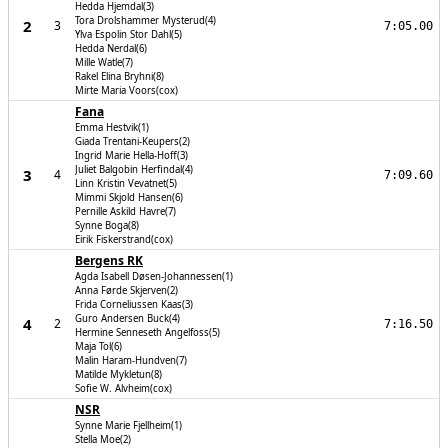
Hedda Hjemdal(3)
Tora Drolshammer Mysterud(4)
2
3
7:05.00
Ylva Espolin Stor Dahl(5)
Hedda Nerdal(6)
Mille Watle(7)
Rakel Elina Bryhni(8)
Mirte Maria Voors(cox)
Fana
Emma Hestvik(1)
Giada Trentani-Keupers(2)
Ingrid Marie Hella-Hoff(3)
Juliet Balgobin Herfindal(4)
3
4
7:09.60
Linn Kristin Vevatnet(5)
Mimmi Skjold Hansen(6)
Pernille Askild Havre(7)
Synne Boga(8)
Eirik Fiskerstrand(cox)
Bergens RK
Agda Isabell Døsen-Johannessen(1)
Anna Førde Skjerven(2)
Frida Corneliussen Kaas(3)
Guro Andersen Buck(4)
4
2
7:16.50
Hermine Senneseth Angelfoss(5)
Maja Tol(6)
Malin Haram-Hundven(7)
Matilde Mykletun(8)
Sofie W. Alvheim(cox)
NSR
Synne Marie Fjellheim(1)
Stella Moe(2)