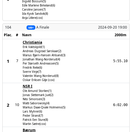
Ingvild Bossum(5)
Edle Marlene Birkeland(6)
Caroline Jansen(7)
Ida Kyvik Sandvik(8)
Anja Litlere(cox)
104
A Finale
2024-09-20 19:00
M8+
Plac.
#
Navn
2000m
Christiania
Erik Vaktskjold(1)
Andreas Dugstad Sørskaar(2)
Marius Bjørn-Hansen Ahlsand(3)
Jonathan Wang-Norderud(4)
1
7
5:55.10
Per Størseth Andreassen(5)
Fredrik Reite(6)
Sverre Vinje(7)
Valentin Wang-Norderud(8)
Oskar Eriksen Gilje (cox)
NSR I
Ole Amund Storlien(1)
Jonas Slettemark Juel(2)
Nito Simonsen(3)
Matti Saborowsky(4)
2
10
6:02.00
Markus Daae-Qvale Holmemo(5)
Lars Myhrer(6)
Peder Strand(7)
Patrick Een Sture(8)
Martin Sætre(cox)
Bærum