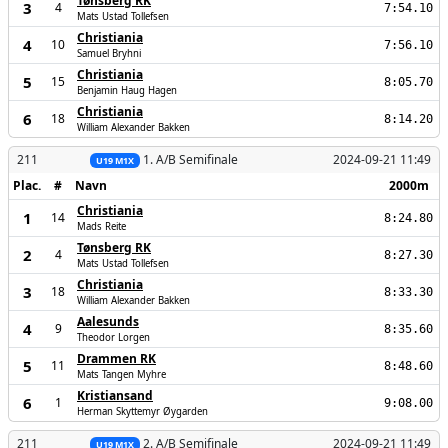
Tønsberg RK
3
4
7:54.10
Mats Ustad Tollefsen
Christiania
4
10
7:56.10
Samuel Bryhni
Christiania
5
15
8:05.70
Benjamin Haug Hagen
Christiania
6
18
8:14.20
William Alexander Bakken
211
1. A/B Semifinale
2024-09-21 11:49
U19 M1X
Plac.
#
Navn
2000m
Christiania
1
14
8:24.80
Mads Reite
Tønsberg RK
2
4
8:27.30
Mats Ustad Tollefsen
Christiania
3
18
8:33.30
William Alexander Bakken
Aalesunds
4
9
8:35.60
Theodor Lorgen
Drammen RK
5
11
8:48.60
Mats Tangen Myhre
Kristiansand
6
1
9:08.00
Herman Skyttemyr Øygarden
211
2. A/B Semifinale
2024-09-21 11:49
U19 M1X