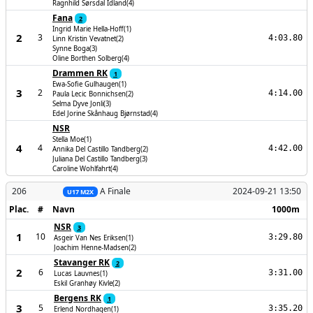
Ragnhild Sørsdal Idland(4)
Fana
2
Ingrid Marie Hella-Hoff(1)
2
3
4:03.80
Linn Kristin Vevatnet(2)
Synne Boga(3)
Oline Borthen Solberg(4)
Drammen RK
1
Ewa-Sofie Gulhaugen(1)
3
2
4:14.00
Paula Lecic Bonnichsen(2)
Selma Dyve Jonli(3)
Edel Jorine Skånhaug Bjørnstad(4)
NSR
Stella Moe(1)
4
4
4:42.00
Annika Del Castillo Tandberg(2)
Juliana Del Castillo Tandberg(3)
Caroline Wohlfahrt(4)
206
A Finale
2024-09-21 13:50
U17 M2X
Plac.
#
Navn
1000m
NSR
3
1
10
3:29.80
Asgeir Van Nes Eriksen(1)
Joachim Henne-Madsen(2)
Stavanger RK
2
2
6
3:31.00
Lucas Lauvnes(1)
Eskil Granhøy Kivle(2)
Bergens RK
1
3
5
3:35.20
Erlend Nordhagen(1)