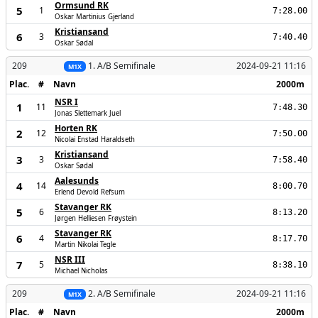
Ormsund RK
5
1
7:28.00
Oskar Martinius Gjerland
Kristiansand
6
3
7:40.40
Oskar Sødal
209
1. A/B Semifinale
2024-09-21 11:16
M1X
Plac.
#
Navn
2000m
NSR I
1
11
7:48.30
Jonas Slettemark Juel
Horten RK
2
12
7:50.00
Nicolai Enstad Haraldseth
Kristiansand
3
3
7:58.40
Oskar Sødal
Aalesunds
4
14
8:00.70
Erlend Devold Refsum
Stavanger RK
5
6
8:13.20
Jørgen Helliesen Frøystein
Stavanger RK
6
4
8:17.70
Martin Nikolai Tegle
NSR III
7
5
8:38.10
Michael Nicholas
209
2. A/B Semifinale
2024-09-21 11:16
M1X
Plac.
#
Navn
2000m