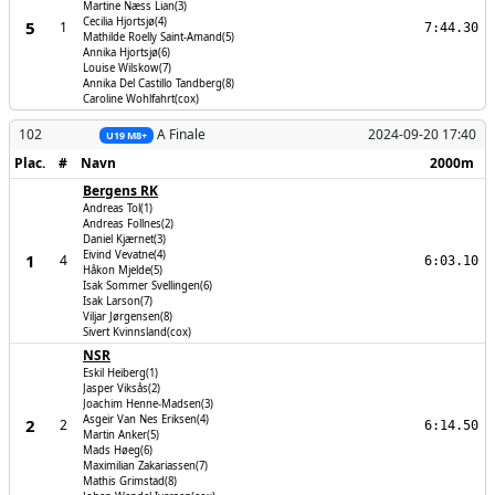
Martine Næss Lian(3)
Cecilia Hjortsjø(4)
5
1
7:44.30
Mathilde Roelly Saint-Amand(5)
Annika Hjortsjø(6)
Louise Wilskow(7)
Annika Del Castillo Tandberg(8)
Caroline Wohlfahrt(cox)
102
A Finale
2024-09-20 17:40
U19 M8+
Plac.
#
Navn
2000m
Bergens RK
Andreas Tol(1)
Andreas Follnes(2)
Daniel Kjærnet(3)
Eivind Vevatne(4)
1
4
6:03.10
Håkon Mjelde(5)
Isak Sommer Svellingen(6)
Isak Larson(7)
Viljar Jørgensen(8)
Sivert Kvinnsland(cox)
NSR
Eskil Heiberg(1)
Jasper Viksås(2)
Joachim Henne-Madsen(3)
Asgeir Van Nes Eriksen(4)
2
2
6:14.50
Martin Anker(5)
Mads Høeg(6)
Maximilian Zakariassen(7)
Mathis Grimstad(8)