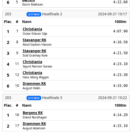
6
5
4:22.60
Storm Mathisen
203
Heatfinale 2
2024-09-21 10:17
U17 M1X
Plac.
#
Navn
1000m
Christiania
1
7
4:07.90
Oskar Eriksen Gilje
Stavanger RK
2
8
4:16.50
Aksel Vaskinn Hansen
Stavanger RK
3
9
4:21.50
Eskil Granhøy Kivle
Christiania
4
11
4:23.10
Sigurd Rønsen Garaas
Christiania
5
12
4:23.30
Hans Meng Wiggen
Drammen RK
6
10
4:33.00
August Helén
203
Heatfinale 3
2024-09-21 10:22
U17 M1X
Plac.
#
Navn
1000m
Bergens RK
1
16
4:14.20
Erlend Nordhagen
Drammen RK
2
17
4:15.10
August Adamsen