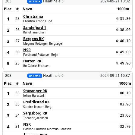
203
Heatfinale 5
2024-09-21 10:32
U17 M1X
Plac.
#
Navn
1000m
Christiania
1
28
4:31.80
Christian Krohn Lund
Sandefjord 1
2
26
4:38.00
Rahul Janardhan
Bergens RK
3
27
4:40.10
Magnus Røttingen Bergsagel
NSR
4
30
4:45.00
Ferdinand Pettersen Reijin
Horten RK
5
25
4:49.90
Bo Gabriel Erichsen
203
Heatfinale 6
2024-09-21 10:37
U17 M1X
Plac.
#
Navn
1000m
Stavanger RK
1
33
00.10
Johan Harestad
Fredrikstad RK
2
35
03.90
Sondre Trenum Berg
Sarpsborg RK
3
34
23.60
Theodor Jacobsen
NSR
4
31
32.70
Haakon Christian Moræus-Hanssen