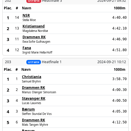
202
Heatfinale 3
2024-09-21 09:52
U17 W1X
Plac.
#
Navn
1000m
NSR
1
14
4:40.40
Stella Moe
Kristiansand
2
13
4:42.10
Magdalena Nordbø
Drammen RK
3
11
4:46.90
Ewa-Sofie Gulhaugen
Fana
4
12
4:51.80
Ingrid Marie Hella-Hoff
203
Heatfinale 1
2024-09-21 10:12
U17 M1X
Plac.
#
Navn
1000m
Christiania
1
1
3:58.70
Samuel Bryhni
Drammen RK
2
2
4:00.30
Marius Olanger Simonsen
Stavanger RK
3
4
4:00.50
Lucas Lauvnes
Bærum
4
3
4:05.30
Steffen Stundal De Vos
Drammen RK
5
6
4:12.50
Mats Tangen Myhre
Bærum