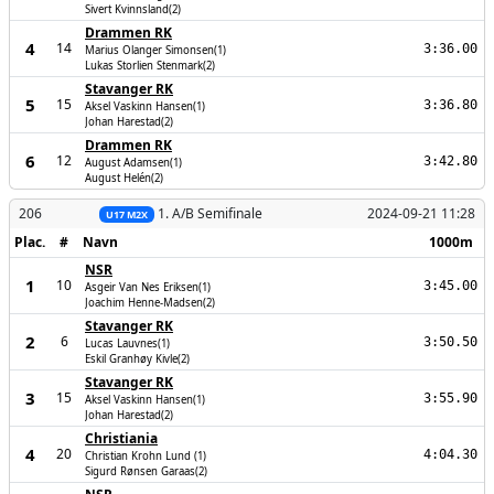
Sivert Kvinnsland(2)
Drammen RK
4
14
3:36.00
Marius Olanger Simonsen(1)
Lukas Storlien Stenmark(2)
Stavanger RK
5
15
3:36.80
Aksel Vaskinn Hansen(1)
Johan Harestad(2)
Drammen RK
6
12
3:42.80
August Adamsen(1)
August Helén(2)
206
1. A/B Semifinale
2024-09-21 11:28
U17 M2X
Plac.
#
Navn
1000m
NSR
1
10
3:45.00
Asgeir Van Nes Eriksen(1)
Joachim Henne-Madsen(2)
Stavanger RK
2
6
3:50.50
Lucas Lauvnes(1)
Eskil Granhøy Kivle(2)
Stavanger RK
3
15
3:55.90
Aksel Vaskinn Hansen(1)
Johan Harestad(2)
Christiania
4
20
4:04.30
Christian Krohn Lund (1)
Sigurd Rønsen Garaas(2)