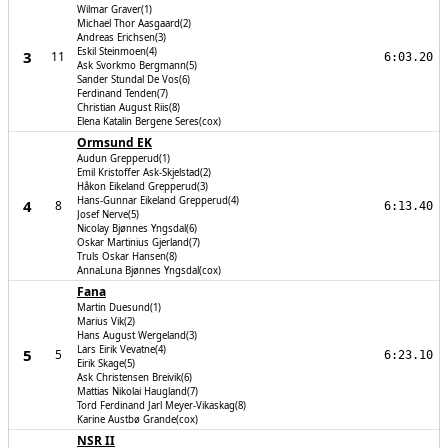
Wilmar Graver(1)
Michael Thor Aasgaard(2)
Andreas Erichsen(3)
Eskil Steinmoen(4)
3
11
6:03.20
Ask Svorkmo Bergmann(5)
Sander Stundal De Vos(6)
Ferdinand Tenden(7)
Christian August Riis(8)
Elena Katalin Bergene Seres(cox)
Ormsund EK
Audun Grepperud(1)
Emil Kristoffer Ask-Skjelstad(2)
Håkon Eikeland Grepperud(3)
Hans-Gunnar Eikeland Grepperud(4)
4
8
6:13.40
Josef Nerve(5)
Nicolay Bjønnes Yngsdal(6)
Oskar Martinius Gjerland(7)
Truls Oskar Hansen(8)
AnnaLuna Bjønnes Yngsdal(cox)
Fana
Martin Duesund(1)
Marius Vik(2)
Hans August Wergeland(3)
Lars Eirik Vevatne(4)
5
5
6:23.10
Eirik Skage(5)
Ask Christensen Breivik(6)
Mattias Nikolai Haugland(7)
Tord Ferdinand Jarl Meyer-Vikaskag(8)
Karine Austbø Grande(cox)
NSR II