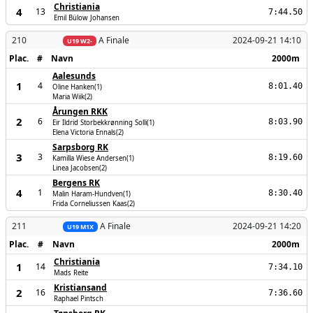
Christiania
4
13
7:44.50
Emil Bülow Johansen
210
A Finale
2024-09-21 14:10
U19 W2-
Plac.
#
Navn
2000m
Aalesunds
1
4
8:01.40
Oline Hanken(1)
Maria Wiik(2)
Årungen RKK
2
6
8:03.90
Eir Ildrid Storbekkrønning Solli(1)
Elena Victoria Ennals(2)
Sarpsborg RK
3
3
8:19.60
Kamilla Wiese Andersen(1)
Linea Jacobsen(2)
Bergens RK
4
1
8:30.40
Malin Haram-Hundven(1)
Frida Corneliussen Kaas(2)
211
A Finale
2024-09-21 14:20
U19 M1X
Plac.
#
Navn
2000m
Christiania
1
14
7:34.10
Mads Reite
Kristiansand
2
16
7:36.60
Raphael Pintsch