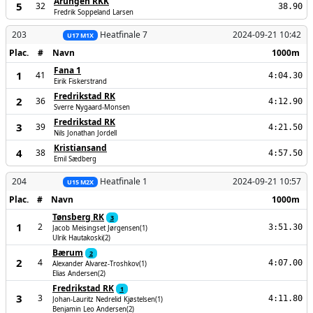
Årungen RKK
5
32
38.90
Fredrik Soppeland Larsen
203
Heatfinale 7
2024-09-21 10:42
U17 M1X
Plac.
#
Navn
1000m
Fana 1
1
41
4:04.30
Eirik Fiskerstrand
Fredrikstad RK
2
36
4:12.90
Sverre Nygaard-Monsen
Fredrikstad RK
3
39
4:21.50
Nils Jonathan Jordell
Kristiansand
4
38
4:57.50
Emil Sædberg
204
Heatfinale 1
2024-09-21 10:57
U15 M2X
Plac.
#
Navn
1000m
Tønsberg RK
3
1
2
3:51.30
Jacob Meisingset Jørgensen(1)
Ulrik Hautakoski(2)
Bærum
2
2
4
4:07.00
Alexander Alvarez-Troshkov(1)
Elias Andersen(2)
Fredrikstad RK
1
3
3
4:11.80
Johan-Lauritz Nedrelid Kjøstelsen(1)
Benjamin Leo Andersen(2)