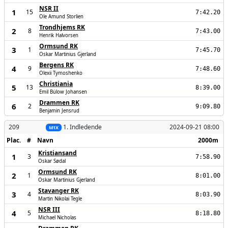
NSR II
1
15
7:42.20
Ole Amund Storlien
Trondhjems RK
2
8
7:43.00
Henrik Halvorsen
Ormsund RK
3
1
7:45.70
Oskar Martinius Gjerland
Bergens RK
4
9
7:48.60
Olexii Tymoshenko
Christiania
5
13
8:39.00
Emil Bülow Johansen
Drammen RK
6
2
9:09.80
Benjamin Jensrud
209
1. Indledende
2024-09-21 08:00
M1X
Plac.
#
Navn
2000m
Kristiansand
1
3
7:58.90
Oskar Sødal
Ormsund RK
2
1
8:01.00
Oskar Martinius Gjerland
Stavanger RK
3
4
8:03.90
Martin Nikolai Tegle
NSR III
4
5
8:18.80
Michael Nicholas