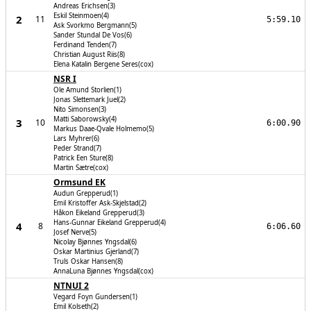
Andreas Erichsen(3)
Eskil Steinmoen(4)
2
11
5:59.10
Ask Svorkmo Bergmann(5)
Sander Stundal De Vos(6)
Ferdinand Tenden(7)
Christian August Riis(8)
Elena Katalin Bergene Seres(cox)
NSR I
Ole Amund Storlien(1)
Jonas Slettemark Juel(2)
Nito Simonsen(3)
Matti Saborowsky(4)
3
10
6:00.90
Markus Daae-Qvale Holmemo(5)
Lars Myhrer(6)
Peder Strand(7)
Patrick Een Sture(8)
Martin Sætre(cox)
Ormsund EK
Audun Grepperud(1)
Emil Kristoffer Ask-Skjelstad(2)
Håkon Eikeland Grepperud(3)
Hans-Gunnar Eikeland Grepperud(4)
4
8
6:06.60
Josef Nerve(5)
Nicolay Bjønnes Yngsdal(6)
Oskar Martinius Gjerland(7)
Truls Oskar Hansen(8)
AnnaLuna Bjønnes Yngsdal(cox)
NTNUI 2
Vegard Foyn Gundersen(1)
Emil Kolseth(2)