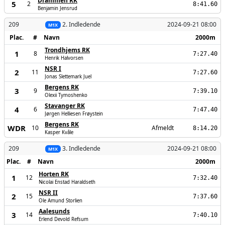
Drammen RK
5
2
8:41.60
Benjamin Jensrud
209
2. Indledende
2024-09-21 08:00
M1X
Plac.
#
Navn
2000m
Trondhjems RK
1
8
7:27.40
Henrik Halvorsen
NSR I
2
11
7:27.60
Jonas Slettemark Juel
Bergens RK
3
9
7:39.10
Olexii Tymoshenko
Stavanger RK
4
6
7:47.40
Jørgen Helliesen Frøystein
Bergens RK
WDR
10
Afmeldt
8:14.20
Kasper Kvåle
209
3. Indledende
2024-09-21 08:00
M1X
Plac.
#
Navn
2000m
Horten RK
1
12
7:32.40
Nicolai Enstad Haraldseth
NSR II
2
15
7:37.60
Ole Amund Storlien
Aalesunds
3
14
7:40.10
Erlend Devold Refsum