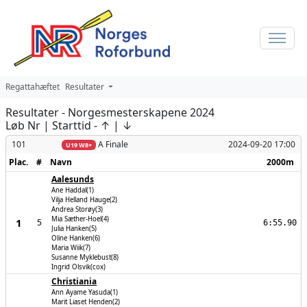
Regattahæftet
Resultater
Resultater - Norgesmesterskapene 2024
Løb Nr
| Starttid - ↑ |
↓
101
A Finale
2024-09-20 17:00
U19 W8+
Plac.
#
Navn
2000m
Aalesunds
Ane Haddal(1)
Vilja Helland Hauge(2)
Andrea Storøy(3)
Mia Sæther-Hoel(4)
1
5
6:55.90
Julia Hanken(5)
Oline Hanken(6)
Maria Wiik(7)
Susanne Myklebust(8)
Ingrid Olsvik(cox)
Christiania
Ann Ayame Yasuda(1)
Marit Liaset Henden(2)