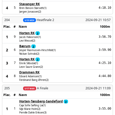
Stavanger RK
4
5
4:18.10
Brim Benoni Størseth(1)
Jørgen Jonassen(2)
204
Heatfinale 2
2024-09-21 10:57
U15 M2X
Plac.
#
Navn
1000m
Horten RK
3
1
9
3:56.70
Jacob Halvorsen(1)
Levi Wessel(2)
Bærum
2
2
6
3:59.90
Jesper Rasmussen-Hirschfeld(1)
Nickan Sohrabi(2)
Horten RK
1
3
7
4:25.10
Emrik Silbodal(1)
Leon Saure Grann(2)
Drammen RK
4
8
4:44.80
Edvard Adamsen(1)
Ferdinand Bang Øhren(2)
205
A Finale
2024-09-21 11:09
U17 W4X
Plac.
#
Navn
1000m
Horten-Tønsberg-Sandefjord
3
Caja Sofie Søfting Lia(1)
1
1
3:55.00
Silje Marie Holm(2)
Pernille Dahle Eriksen(3)