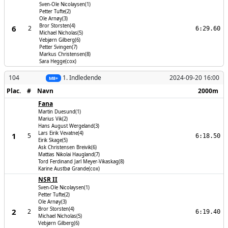
Sven-Ole Nicolaysen(1)
Petter Tufte(2)
Ole Arnøy(3)
Bror Storsten(4)
6
2
6:29.60
Michael Nicholas(5)
Vebjørn Gilberg(6)
Petter Svingen(7)
Markus Christensen(8)
Sara Hegge(cox)
104
1. Indledende
2024-09-20 16:00
M8+
Plac.
#
Navn
2000m
Fana
Martin Duesund(1)
Marius Vik(2)
Hans August Wergeland(3)
Lars Eirik Vevatne(4)
1
5
6:18.50
Eirik Skage(5)
Ask Christensen Breivik(6)
Mattias Nikolai Haugland(7)
Tord Ferdinand Jarl Meyer-Vikaskag(8)
Karine Austbø Grande(cox)
NSR II
Sven-Ole Nicolaysen(1)
Petter Tufte(2)
Ole Arnøy(3)
Bror Storsten(4)
2
2
6:19.40
Michael Nicholas(5)
Vebjørn Gilberg(6)