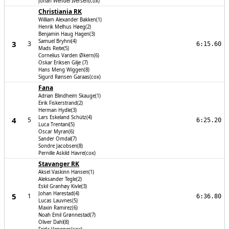
Johan Wendel Iversen(cox)
Christiania RK
William Alexander Bakken(1)
Henrik Melhus Høeg(2)
Benjamin Haug Hagen(3)
Samuel Bryhni(4)
3
3
6:15.60
Mads Reite(5)
Cornelius Varden Økern(6)
Oskar Eriksen Gilje (7)
Hans Meng Wiggen(8)
Sigurd Rønsen Garaas(cox)
Fana
Adrian Blindheim Skauge(1)
Eirik Fiskerstrand(2)
Herman Hydle(3)
Lars Eskeland Schütz(4)
4
5
6:25.20
Luca Trentani(5)
Oscar Myran(6)
Sander Omdal(7)
Sondre Jacobsen(8)
Pernille Askild Havre(cox)
Stavanger RK
Aksel Vaskinn Hansen(1)
Aleksander Tegle(2)
Eskil Granhøy Kivle(3)
Johan Harestad(4)
5
1
6:36.80
Lucas Lauvnes(5)
Maxin Ramirez(6)
Noah Emil Grønnestad(7)
Oliver Dahl(8)