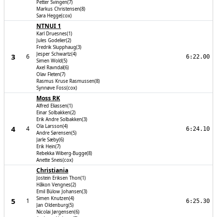
Petter Svingen(7)
Markus Christensen(8)
Sara Hegge(cox)
NTNUI 1
Karl Druesnes(1)
Jules Godelier(2)
Fredrik Slupphaug(3)
Jesper Schwartz(4)
3
6
6:22.00
Simen Wold(5)
Axel Ravndal(6)
Olav Fleten(7)
Rasmus Kruse Rasmussen(8)
Synnøve Foss(cox)
Moss RK
Alfred Eliassen(1)
Einar Solbakken(2)
Erik Andre Solbakken(3)
Ola Larsson(4)
4
4
6:24.10
Andre Sørensen(5)
Jarle Sæby(6)
Erik Hein(7)
Rebekka Wiberg-Bugge(8)
Anette Sneis(cox)
Christiania
Jostein Eriksen Thon(1)
Håkon Vengnes(2)
Emil Bülow Johansen(3)
Simen Knutzen(4)
5
1
6:25.30
Jan Oldenburg(5)
Nicolai Jørgensen(6)