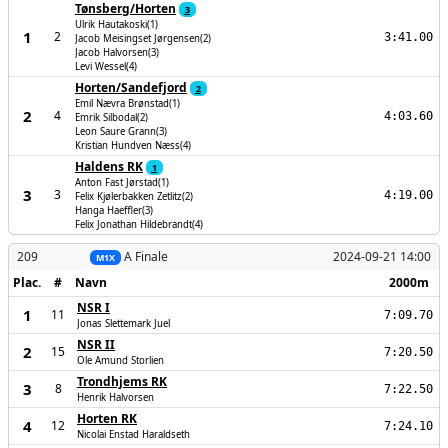
Tønsberg/Horten
3
Ulrik Hautakoski(1)
1
2
3:41.00
Jacob Meisingset Jørgensen(2)
Jacob Halvorsen(3)
Levi Wessel(4)
Horten/Sandefjord
2
Emil Nævra Brønstad(1)
2
4
4:03.60
Emrik Silbodal(2)
Leon Saure Grann(3)
Kristian Hundven Næss(4)
Haldens RK
1
Anton Fast Jørstad(1)
3
3
4:19.00
Felix Kjølerbakken Zetlitz(2)
Hanga Haeffler(3)
Felix Jonathan Hildebrandt(4)
209
A Finale
2024-09-21 14:00
M1X
Plac.
#
Navn
2000m
NSR I
1
11
7:09.70
Jonas Slettemark Juel
NSR II
2
15
7:20.50
Ole Amund Storlien
Trondhjems RK
3
8
7:22.50
Henrik Halvorsen
Horten RK
4
12
7:24.10
Nicolai Enstad Haraldseth