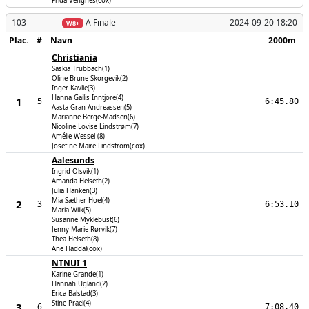
Frida Vengnes(cox)
103
A Finale
2024-09-20 18:20
W8+
Plac.
#
Navn
2000m
Christiania
Saskia Trubbach(1)
Oline Brune Skorgevik(2)
Inger Kavlie(3)
Hanna Gailis Inntjore(4)
1
5
6:45.80
Aasta Gran Andreassen(5)
Marianne Berge-Madsen(6)
Nicoline Lovise Lindstrøm(7)
Amélie Wessel (8)
Josefine Maire Lindstrom(cox)
Aalesunds
Ingrid Olsvik(1)
Amanda Helseth(2)
Julia Hanken(3)
Mia Sæther-Hoel(4)
2
3
6:53.10
Maria Wiik(5)
Susanne Myklebust(6)
Jenny Marie Rørvik(7)
Thea Helseth(8)
Ane Haddal(cox)
NTNUI 1
Karine Grande(1)
Hannah Ugland(2)
Erica Balstad(3)
Stine Prael(4)
3
6
7:08.40