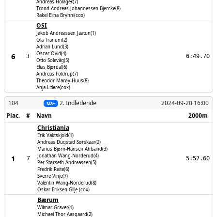
Andreas Holager(7)
Trond Andreas Johannessen Bjercke(8)
Rakel Elina Bryhni(cox)
OSI
Jakob Andreassen Jaatun(1)
Ola Tranum(2)
Adrian Lund(3)
Oscar Ovid(4)
6
3
6:49.70
Otto Solevåg(5)
Elias Bjørdal(6)
Andreas Foldrup(7)
Theodor Marøy-Huus(8)
Anja Litlere(cox)
104
2. Indledende
2024-09-20 16:00
M8+
Plac.
#
Navn
2000m
Christiania
Erik Vaktskjold(1)
Andreas Dugstad Sørskaar(2)
Marius Bjørn-Hansen Ahlsand(3)
Jonathan Wang-Norderud(4)
1
7
5:57.60
Per Størseth Andreassen(5)
Fredrik Reite(6)
Sverre Vinje(7)
Valentin Wang-Norderud(8)
Oskar Eriksen Gilje (cox)
Bærum
Wilmar Graver(1)
Michael Thor Aasgaard(2)