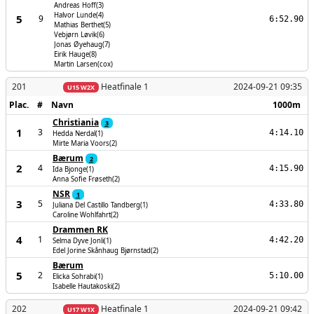
Andreas Hoff(3)
Halvor Lunde(4)
5
9
6:52.90
Mathias Berthet(5)
Vebjørn Løvik(6)
Jonas Øyehaug(7)
Eirik Hauge(8)
Martin Larsen(cox)
201
Heatfinale 1
2024-09-21 09:35
U15 W2X
Plac.
#
Navn
1000m
Christiania
3
1
3
4:14.10
Hedda Nerdal(1)
Mirte Maria Voors(2)
Bærum
2
2
4
4:15.90
Ida Bjonge(1)
Anna Sofie Frøseth(2)
NSR
1
3
5
4:33.80
Juliana Del Castillo Tandberg(1)
Caroline Wohlfahrt(2)
Drammen RK
4
1
4:42.20
Selma Dyve Jonli(1)
Edel Jorine Skånhaug Bjørnstad(2)
Bærum
5
2
5:10.00
Elicka Sohrabi(1)
Isabelle Hautakoski(2)
202
Heatfinale 1
2024-09-21 09:42
U17 W1X