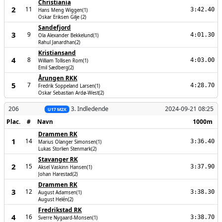
Christiania
2
11
3:42.40
Hans Meng Wiggen(1)
Oskar Eriksen Gilje (2)
Sandefjord
3
9
4:01.30
Ola Alexander Bekkelund(1)
Rahul Janardhan(2)
Kristiansand
4
8
4:03.00
William Tollisen Rom(1)
Emil Sædberg(2)
Årungen RKK
5
7
4:28.70
Fredrik Soppeland Larsen(1)
Oskar Sebastian Ardø-West(2)
206
3. Indledende
2024-09-21 08:25
U17 M2X
Plac.
#
Navn
1000m
Drammen RK
1
14
3:36.40
Marius Olanger Simonsen(1)
Lukas Storlien Stenmark(2)
Stavanger RK
2
15
3:37.90
Aksel Vaskinn Hansen(1)
Johan Harestad(2)
Drammen RK
3
12
3:38.30
August Adamsen(1)
August Helén(2)
Fredrikstad RK
4
16
3:38.70
Sverre Nygaard-Monsen(1)