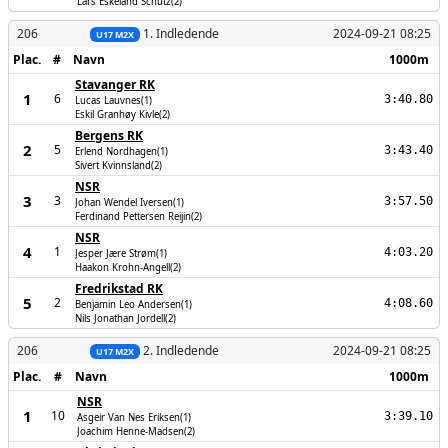
Lars Eskeland Schütz(2)
206
1. Indledende
2024-09-21 08:25
U17 M2X
Plac.
#
Navn
1000m
Stavanger RK
1
6
3:40.80
Lucas Lauvnes(1)
Eskil Granhøy Kivle(2)
Bergens RK
2
5
3:43.40
Erlend Nordhagen(1)
Sivert Kvinnsland(2)
NSR
3
3
3:57.50
Johan Wendel Iversen(1)
Ferdinand Pettersen Reijin(2)
NSR
4
1
4:03.20
Jesper Jære Strøm(1)
Haakon Krohn-Angell(2)
Fredrikstad RK
5
2
4:08.60
Benjamin Leo Andersen(1)
Nils Jonathan Jordell(2)
206
2. Indledende
2024-09-21 08:25
U17 M2X
Plac.
#
Navn
1000m
NSR
1
10
3:39.10
Asgeir Van Nes Eriksen(1)
Joachim Henne-Madsen(2)