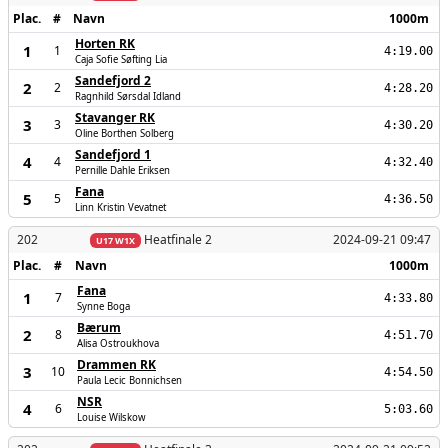
Plac.
#
Navn
1000m
Horten RK
1
1
4:19.00
Caja Sofie Søfting Lia
Sandefjord 2
2
2
4:28.20
Ragnhild Sørsdal Idland
Stavanger RK
3
3
4:30.20
Oline Borthen Solberg
Sandefjord 1
4
4
4:32.40
Pernille Dahle Eriksen
Fana
5
5
4:36.50
Linn Kristin Vevatnet
202
Heatfinale 2
2024-09-21 09:47
U17 W1X
Plac.
#
Navn
1000m
Fana
1
7
4:33.80
Synne Boga
Bærum
2
8
4:51.70
Alisa Ostroukhova
Drammen RK
3
10
4:54.50
Paula Lecic Bonnichsen
NSR
4
6
5:03.60
Louise Wilskow