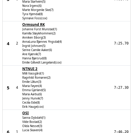
Maria Starheim(5)
Nora Irgens(6)
Marte Morgenlie Skei(7)
Tyra Hjemdal(8)
Synnøve Foss(cox)
Ormsund RK
Johanne Fürst Munstad(1)
Kamilla Støylehommen(2)
Anniken Eiborg(3)
AnnaLuna Bjønnes Yngsdal(4)
4
2
7:25.70
Ingrid Johnsen(5)
Serine Camilie Aaker(6)
Ane Kjærvik(7)
Hanna Bjørsrud(8)
Emilie Giltvedt Langeland(cox)
NTNUI 2
Milli Vassgård(1)
Ragnhild Romøren(2)
Emilie Låtun(3)
Maria Føyen(4)
5
4
7:27.30
Emma Gjerland(5)
Maria Aarbu(6)
Jenny Hunvik(7)
Cecilia Eide(8)
Eirik Hauge(cox)
OSI
Sanna Dybdahl(1)
Vilde Bostad(2)
Olida Nesset(3)
Lucia Skaven(4)
6
1
7:46.20