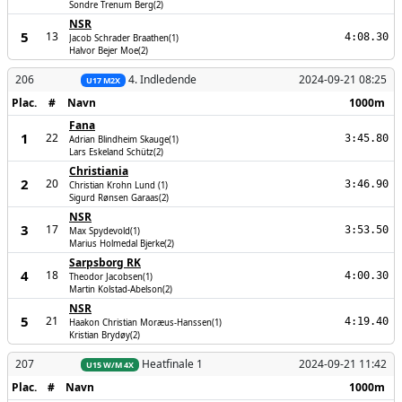
Sondre Trenum Berg(2)
NSR
5
13
4:08.30
Jacob Schrader Braathen(1)
Halvor Bejer Moe(2)
206
4. Indledende
2024-09-21 08:25
U17 M2X
Plac.
#
Navn
1000m
Fana
1
22
3:45.80
Adrian Blindheim Skauge(1)
Lars Eskeland Schütz(2)
Christiania
2
20
3:46.90
Christian Krohn Lund (1)
Sigurd Rønsen Garaas(2)
NSR
3
17
3:53.50
Max Spydevold(1)
Marius Holmedal Bjerke(2)
Sarpsborg RK
4
18
4:00.30
Theodor Jacobsen(1)
Martin Kolstad-Abelson(2)
NSR
5
21
4:19.40
Haakon Christian Moræus-Hanssen(1)
Kristian Brydøy(2)
207
Heatfinale 1
2024-09-21 11:42
U15 W/M 4X
Plac.
#
Navn
1000m